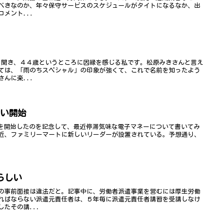
べきなのか、年々保守サービスのスケジュールがタイトになるなか、出
メント...
を聞き、４４歳というところに因縁を感じる私です。松原みきさんと言え
ては、「雨のちスペシャル」の印象が強くて、これで名前を知ったよう
んに楽...
扱い開始
扱いを開始したのを記念して、最近停滞気味な電子マネーについて書いてみ
最近、ファミリーマートに新しいリーダーが設置されている。予想通り、
らしい
の事前面接は違法だと。記事中に、労働者派遣事業を営むには厚生労働
ればならない派遣元責任者は、５年毎に派遣元責任者講習を受講しなけ
たその講...