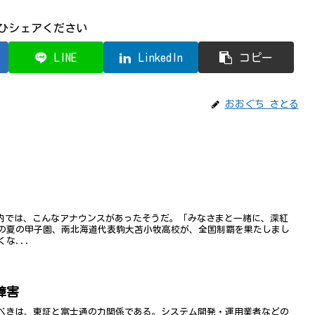
ひシェアください
LINE
LinkedIn
コピー
おおぐち さとる
の機内では、こんなアナウンスがあったそうだ。「みなさまと一緒に、深紅
の夏の甲子園、南北海道代表駒大苫小牧高校が、全国制覇を果たしまし
な...
障害
すべきは、東証と富士通の力関係である。システム開発・運用業者などの