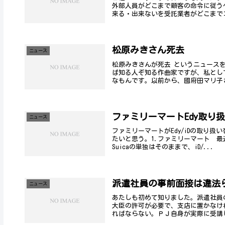
外部人員がどこまで顧客の命令に従う
来る・出来ないを受託業者がどこまでコ
松原みきさん死去
ニュース
松原みきさんが死去 というニュース
ば知る人ぞ知る作曲家ですが、私とし
なもんです。以前から、國府田マリ子さ
ファミリーマートEdy取り
ニュース
ファミリーマートがEdy/iDの取り
たいと思う。1.ファミリーマート 
Suicaの単独はそのままで、iD/...
派遣社員の事前面接は違法
ニュース
あたしも初めて知りました。派遣社員
大臣の許可が必要で、支店に置かなけ
ればならない。ＰＪ自身が実際に受講し