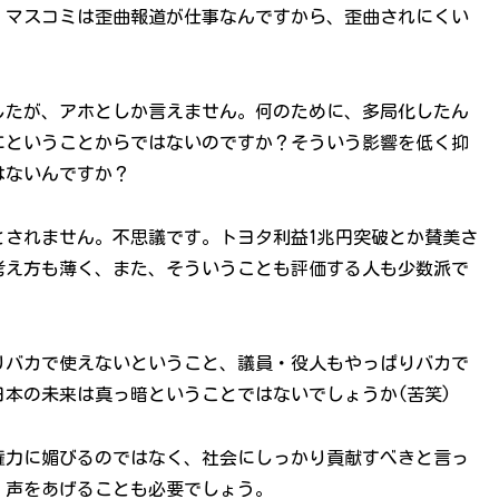
、マスコミは歪曲報道が仕事なんですから、歪曲されにくい
したが、アホとしか言えません。何のために、多局化したん
にということからではないのですか？そういう影響を低く抑
はないんですか？
とされません。不思議です。トヨタ利益1兆円突破とか賛美さ
考え方も薄く、また、そういうことも評価する人も少数派で
りバカで使えないということ、議員・役人もやっぱりバカで
本の未来は真っ暗ということではないでしょうか(苦笑)
権力に媚びるのではなく、社会にしっかり貢献すべきと言っ
、声をあげることも必要でしょう。