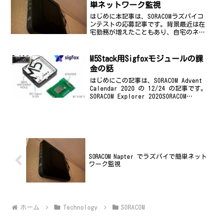
単ネットワーク監視
はじめに本記事は、SORACOMラズパイコ
ンテストの応募記事です。背景最近は在
宅勤務が増えたこともあり、自宅のネッ
トワークが重要ということは増えている
のではないのかなと思います。私の家も
例外ではなく、また、自宅だけでなく、
M5Stack用Sigfoxモジュールの課
SORACOM
実家のネットワーク...
金の話
はじめにこの記事は、SORACOM Advent
Calendar 2020 の 12/24 の記事です。
SORACOM Explorer 2020SORACOM
Explorer 2020 が終わりました。私はメ
インスタッフだったのかな？...
SORACOM Napter でラズパイで簡単ネット
ワーク監視
ホーム
Technology
SORACOM