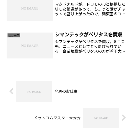
マクドナルドが、ドコモのiDと提携した
りした報道があって、ちょっと話がチャ
ットで盛り上がったので、関東圏のコン
ビニ各社等の電子マネー対応状況につい
てまとめておく。3/18にサービス開始さ
れるPASMOに関しては、関東エリアにおい
ては、Sui...
シマンテックがベリタスを買収
ニュース
シマンテックがベリタスを買収。@ITに
も、ニュースとしてとりあげられてい
る。企業規模がベリタスの方が若干大き
いことを考えると、コンシューマーだけ
では、採算がとりにくくなっている世間
の現状を示しているなぁ...と思います。
■プレスリリースシマ...
今週のお仕事
ドットコムマスター☆☆☆