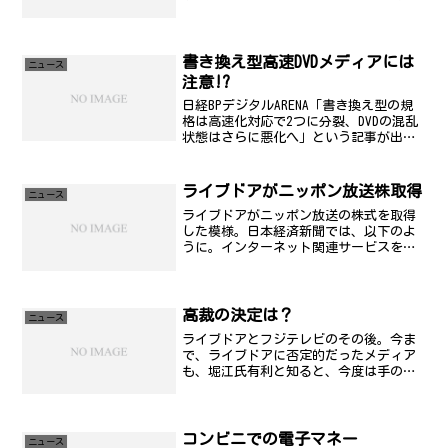
日、ソフマップの店頭デモで見て、やっ
と出たんだなぁと眺めていたんですが、
確かにコンパクトな筐体といい良いんだ
けど、いかんせん...
書き換え型高速DVDメディアには
ニュース
注意!?
日経BPデジタルARENA「書き換え型の規
格は高速化対応で2つに分裂、DVDの混乱
状態はさらに悪化へ」という記事が出て
いた。先日買ったドライブは、当然これ
には非対応。市場には近いうちに出回る
ので要注意ですな。
ライブドアがニッポン放送株取得
ニュース
ライブドアがニッポン放送の株式を取得
した模様。日本経済新聞では、以下のよ
うに。インターネット関連サービスを提
供するライブドアが8日、東証二部上場の
ラジオ放送会社、ニッポン放送の株式を
35％取得したと発表した。livedoorのIR
には以下の...
高裁の決定は？
ニュース
ライブドアとフジテレビのその後。今ま
で、ライブドアに否定的だったメディア
も、堀江氏有利と知ると、今度は手のひ
らを返したような報道に変化。まった
く、日本の報道機関って役立たずだな
ぁ...と改めて知ることとなりました。今
週にも高裁の決定が出ると...
コンビニでの電子マネー
ニュース