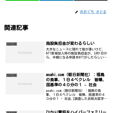
おおぐち さとる
関連記事
施設負担金が変わるらしい
ニュース
大きなニュースに隠れて陰が薄いけど、
NTT新規加入時の施設負担金が、3月1日か
ら、半額になる申請をNTTがしたらしい。
新規ご契約時にお支払いいただく施設設
置負担金を値下げします。＜加入電話
（単独電話）・ＩＮＳネット６４の場合
＞（現行）72,...
asahi.com（朝日新聞社）：福島
ニュース
の食事、１日４ベクレル 被曝、
国基準の４０分の１ – 社会
asahi.com（朝日新聞社）：福島の食
事、１日４ベクレル 被曝、国基準の４
０分の１ - 社会.]調査した京都大医学研
究科の小泉昭夫教授は「福島のセシウム
量でも十分低く、健康影響を心配するほ
どのレベルではなかった」と話してい
ひかり電話をハイパーファミリー
ニュース