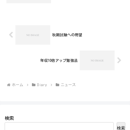
が、RD-XS53を愛用している私として
は、かなり複雑な気分です。そう、この
機種、地上波デジタルチューナーとか
内...
秋期試験への野望
年収10倍アップ勉強法
ホーム
Diary
ニュース
検索
検索