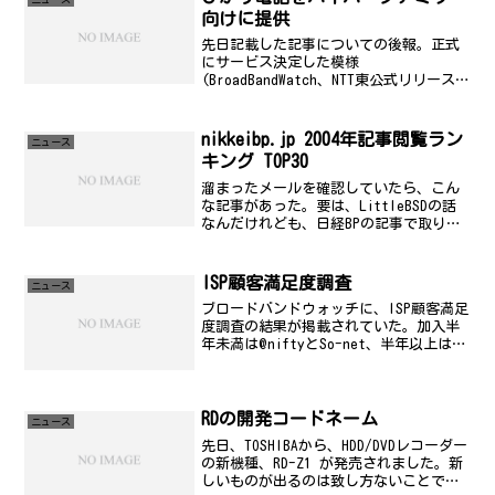
る。ホントかな...
向けに提供
先日記載した記事についての後報。正式
にサービス決定した模様
(BroadBandWatch、NTT東公式リリース、
フジサンケイビジネスアイ)。ポイント
は、3点。１．「Ｂフレッツ」の月額利用
料値下げ 現在、税込4,725円→税込
nikkeibp.jp 2004年記事閲覧ラン
ニュース
4,305円 ...
キング TOP30
溜まったメールを確認していたら、こん
な記事があった。要は、LittleBSDの話
なんだけれども、日経BPの記事で取り上
げられたという面白さが1位に導いたんで
しょうなぁ(笑)
ISP顧客満足度調査
ニュース
ブロードバンドウォッチに、ISP顧客満足
度調査の結果が掲載されていた。加入半
年未満は@niftyとSo-net、半年以上はぷ
ららが首位になるようです。よく読んで
いくと、ぷららについては、「各種費
用」に対して高い評価を得ているとい
う。「サービ...
RDの開発コードネーム
ニュース
先日、TOSHIBAから、HDD/DVDレコーダー
の新機種、RD-Z1 が発売されました。新
しいものが出るのは致し方ないことです