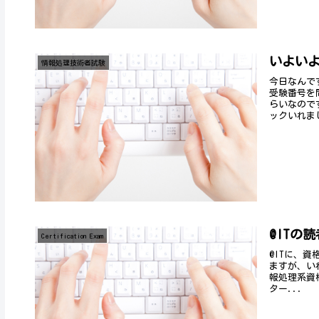
いよい
情報処理技術者試験
今日なんで
受験番号を
らいなので
ックいれまし
@ITの
Certification Exam
@ITに、
ますが、い
報処理系資
ター...