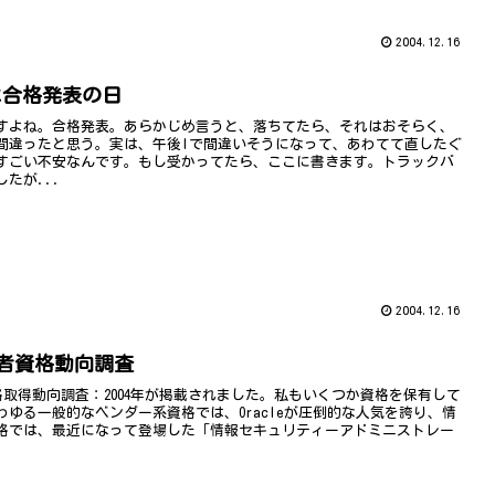
2004.12.16
よ合格発表の日
すよね。合格発表。あらかじめ言うと、落ちてたら、それはおそらく、
間違ったと思う。実は、午後Iで間違いそうになって、あわてて直したぐ
すごい不安なんです。もし受かってたら、ここに書きます。トラックバ
たが...
2004.12.16
読者資格動向調査
資格取得動向調査：2004年が掲載されました。私もいくつか資格を保有して
わゆる一般的なベンダー系資格では、Oracleが圧倒的な人気を誇り、情
格では、最近になって登場した「情報セキュリティーアドミニストレー