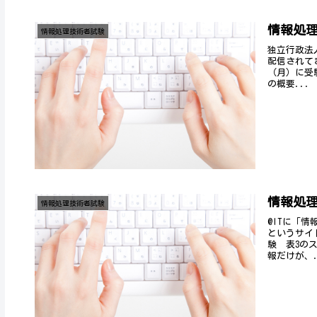
情報処
情報処理技術者試験
独立行政法
配信されて
（月）に受
の概要...
情報処
情報処理技術者試験
@ITに「
というサイ
験 表3の
報だけが、.