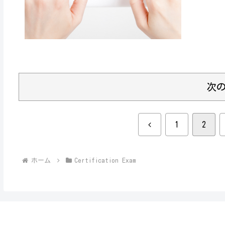
次
前
1
2
へ
ホーム
Certification Exam