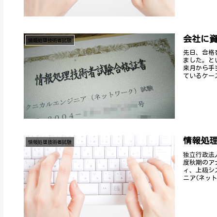
会社に
情報処理技術者試験
先日、合格
ました。と
来月から手
ているケース
情報処
情報処理技術者試験
独立行政法
度秋期のア
ィ、上級シ
ニア(ネット