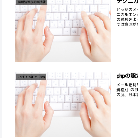
テクニ
情報処理技術者試験
どっかのメ
ニカルエン
の試験をよ
では意味がな
phpの
Certification Exam
メールを眺めて
資格)」の
の度、日本語化