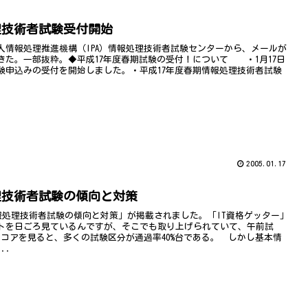
理技術者試験受付開始
人情報処理推進機構（IPA）情報処理技術者試験センターから、メールが
きた。一部抜粋。◆平成17年度春期試験の受付！について ・1月17日
験申込みの受付を開始しました。・平成17年度春期情報処理技術者試験
2005.01.17
理技術者試験の傾向と対策
情報処理技術者試験の傾向と対策」が掲載されました。「IT資格ゲッター」
トを日ごろ見ているんですが、そこでも取り上げられていて、午前試
スコアを見ると、多くの試験区分が通過率40%台である。 しかし基本情
..