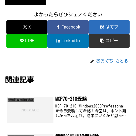
情報処理技術者試験
よかったらぜひシェアください
X
Facebook
はてブ
LINE
LinkedIn
コピー
おおぐち さとる
関連記事
MCP70-210受験
情報処理技術者試験
MCP 70-210 Windows2000Professonal
を今日受験して合格！今回は、ホント難
しかったよぉ??。簡単にいくかと思った
ら、ぜんぜん駄目。さすがに前日あまり
寝てなくて、朝も朝からずーっと試験対
策してたらヘロヘロになっち...