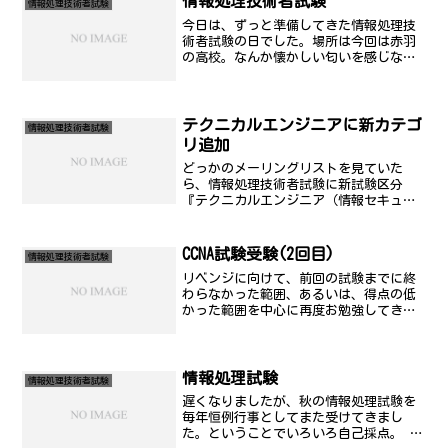
情報処理技術者試験
情報処理技術者試験
今日は、ずっと準備してきた情報処理技
術者試験の日でした。場所は今回は赤羽
の高校。なんか懐かしい匂いを感じなが
ら試験を受けました。基本的には、まだ
まだの部分はあるんだけど、やれるだけ
のことはある程度まではやった。でも、
やったけど、自己採点した...
テクニカルエンジニアに新カテゴ
情報処理技術者試験
リ追加
どっかのメーリングリストを見ていた
ら、情報処理技術者試験に新試験区分
『テクニカルエンジニア（情報セキュリ
ティ）試験』が創設されるそうです。ユ
ーザー側の試験をよっぽど受けようか悩
んでいてやめたんですけどね。私の仕事
CCNA試験受験(2回目)
情報処理技術者試験
の守備範囲では意味がなかった...
リベンジに向けて、前回の試験までに終
わらなかった範囲、あるいは、得点の低
かった範囲を中心に再度お勉強してき
て、わかってなかったこといっぱい発見
しました。再度、学習して大丈夫そうだ
なと思ったので再度受験。前回、落ちた
こと自体、そもそも情けなさ...
情報処理試験
情報処理技術者試験
遅くなりましたが、秋の情報処理試験を
毎年恒例行事としてまた受けてきまし
た。ということでいろいろ自己採点。 今