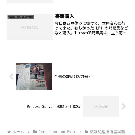
回は、テクニカルエンジニア(ネットワー
ク)を受験。自己採点した範囲では、たぶ
ん合格ラインに届いてると思いたいで
す。でも、合格率は、こ...
書籍購入
情報処理技術者試験
今日はお昼休みに抜けて、本屋さんに行
って来た。欲しかった LPI の問題集など
など購入。Turbo-CE問題集は、立ち寄っ
た書店はなく、別のお店で購入。標準合
格テキスト LPI Linux認定試験直前必修
問題集 試験番号TL0‐004―Tu...
今週のSPA!(12/21号)
Windows Server 2003 SP1 RC版
ホーム
Certification Exam
情報処理技術者試験