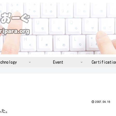
chnology
Event
Certificatio
2007.04.16
した。