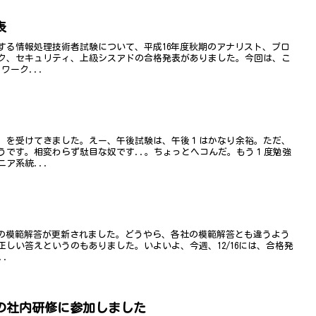
表
する情報処理技術者試験について、平成16年度秋期のアナリスト、プロ
ク、セキュリティ、上級シスアドの合格発表がありました。今回は、こ
ワーク...
）を受けてきました。えー、午後試験は、午後１はかなり余裕。ただ、
うです。相変わらず駄目な奴です..。ちょっとヘコんだ。もう１度勉強
ア系統...
験の模範解答が更新されました。どうやら、各社の模範解答とも違うよう
しい答えというのもありました。いよいよ、今週、12/16には、合格発
..
の社内研修に参加しました