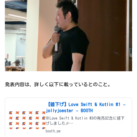
発表内容は、詳しく以下に載っているとのこと。
【値下げ】Love Swift & Kotlin #1 –
jollyjoester – BOOTH
※Love Swift & Kotlin #3の発売記念に値下
げしました🎉
https://jollyjoester.booth.pm/items/204945
booth.pm
9 本書はSwiftを愛するメンバーが集まる