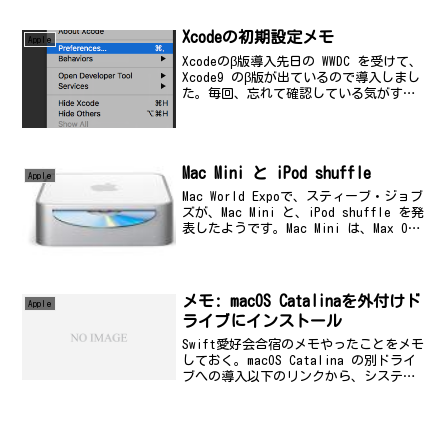
Docsclis.ng.bluemix.net導入手順ここ
では...
Xcodeの初期設定メモ
Apple
Xcodeのβ版導入先日の WWDC を受けて、
Xcode9 のβ版が出ているので導入しまし
た。毎回、忘れて確認している気がする
ので、いつもしている初期設定をメモし
ておきます。初期設定(1) 行番号の表示
デフォルトだと行数表示してくれない
の...
Mac Mini と iPod shuffle
Apple
Mac World Expoで、スティーブ・ジョブ
ズが、Mac Mini と、iPod shuffle を発
表したようです。Mac Mini は、Max OS
X が走るだろうから、中身は BSD系UNIX
ということを考えるとすげー欲しい...
メモ: macOS Catalinaを外付けド
Apple
ライブにインストール
Swift愛好会合宿のメモやったことをメモ
しておく。macOS Catalina の別ドライ
ブへの導入以下のリンクから、システム
環境設定で「ソフトウェア・アップデー
ト」を実行するところまでやる。macOS
Catalinaのインストール用U...