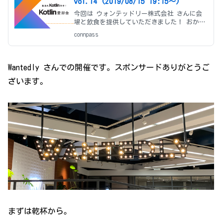
vol.14 (2019/08/15 19:15〜)
今回は ウォンテッドリー株式会社 さんに会
場と飲食を提供していただきました！ おかげ
さまでみんなでKotlinをより楽しく学ぶこと
connpass
ができます。ありがとうございます。 ## イ
ベント概要 Kotlin好きで集まって、ビール片
手にKotl
Wantedly さんでの開催です。スポンサードありがとうご
ざいます。
まずは乾杯から。