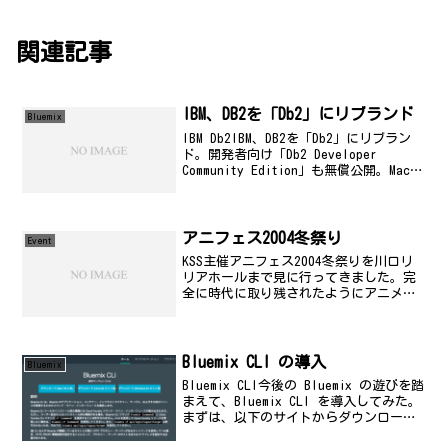
関連記事
IBM、DB2を「Db2」にリブランド
Bluemix
IBM Db2IBM、DB2を「Db2」にリブラン
ド。開発者向け「Db2 Developer
Community Edition」も無償公開。MacOS
版も用意IBM、DB2を「Db2」にリブラン
ド。開発者向け「Db2 Developer ...
アニフェス2004冬祭り
Event
KSS主催アニフェス2004冬祭りを川口リ
リアホールまで見に行ってきました。完
全に時代に取り残されたようにアニメは
録画だけして、ロクすっぽ見ていないこ
のごろなのですが、いのくちゆか嬢(厳密
には、今回は猪口有佳名義)が出るという
ことだったので...
Bluemix CLI の導入
Bluemix
Bluemix CLI今後の Bluemix の遊びを踏
まえて、Bluemix CLI を導入してみた。
まずは、以下のサイトからダウンロー
ド。NO IMAGEIBM Cloud