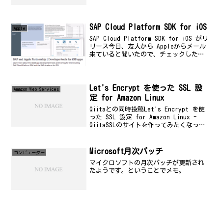
いる。●RS-422（Recommended
Standard 422） EIAが策定した、シリ
アルインターフェイス規格。 現...
SAP Cloud Platform SDK for iOS
Apple
SAP Cloud Platform SDK for iOS がリ
リース今日、友人から Appleからメール
来ていると聞いたので、チェックしたら
SAP から、SDK がリリースされていまし
た。時間あったら、週末にダウンロード
して試してみよう...
Let's Encrypt を使った SSL 設
Amazon Web Services
定 for Amazon Linux
Qiitaとの同時投稿Let's Encrypt を使
った SSL 設定 for Amazon Linux -
QiitaSSLのサイトを作ってみたくなった
ちょっとした無償サービスを作るにあた
って、Let's Encrypt を使った S...
Microsoft月次パッチ
コンビューター
マイクロソフトの月次パッチが更新され
たようです。ということでメモ。