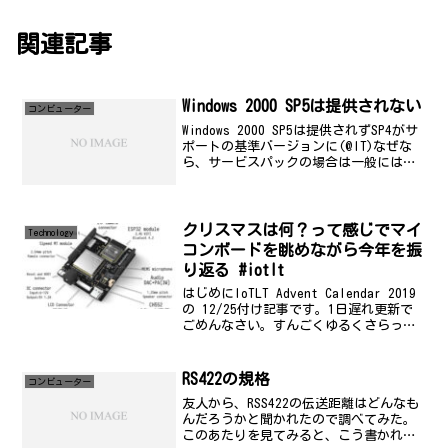
関連記事
Windows 2000 SP5は提供されない
コンビューター
Windows 2000 SP5は提供されずSP4がサ
ポートの基準バージョンに(@IT)なぜな
ら、サービスパックの場合は一般にはほ
とんど気付かれない問題の修正プログラ
ムも網羅されるため、アプリケーション
間の互換性の問題が発生する可能性が高
く...
クリスマスは何？って感じでマイ
Technology
コンボードを眺めながら今年を振
り返る #iotlt
はじめにIoTLT Advent Calendar 2019
の 12/25付け記事です。1日遅れ更新で
ごめんなさい。すんごくゆるくさらっと
読めます。サンタさん来ましたか？みな
さん、サンタさんには何か頼みました
か？私は、(友人に頼んで) S...
RS422の規格
コンビューター
友人から、RSS422の伝送距離はどんなも
んだろうかと聞かれたので調べてみた。
このあたりを見てみると、こう書かれて