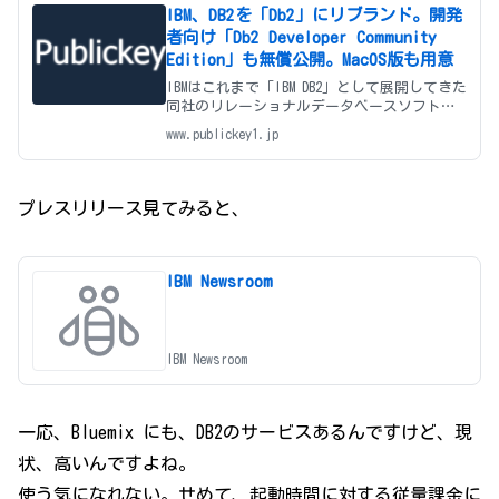
IBM、DB2を「Db2」にリブランド。開発
者向け「Db2 Developer Community
Edition」も無償公開。MacOS版も用意
IBMはこれまで「IBM DB2」として展開してきた
同社のリレーショナルデータベースソフトウ
ェアを、新たに「IBM Db2」としてリブランド
www.publickey1.jp
し、JSONサポート、クラウド版、開発者向け
の無償版などの展開を発表しました。 開発者
向けに無償版と
プレスリリース見てみると、
IBM Newsroom
IBM Newsroom
一応、Bluemix にも、DB2のサービスあるんですけど、現
状、高いんですよね。
使う気になれない。せめて、起動時間に対する従量課金に