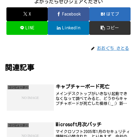
よかったらぜひシェアください
X
Facebook
はてブ
LINE
LinkedIn
コピー
おおぐち さとる
関連記事
キャプチャーボード死亡
コンビューター
メインデスクトップがいきなり起動でき
なくなって調べてみると、どうやらキャ
プチャボードが死亡した模様(;_;) 新調
できるほどお金はないんだけど、無いな
ら無いでかなり不便...(^^;;;;いい機会
だから、デスクトップもすべてOS入れ替
えよう...
Microsoft月次パッチ
コンビューター
マイクロソフト2005年1月のセキュリティ
情報が公開された。とりあえず、会社の