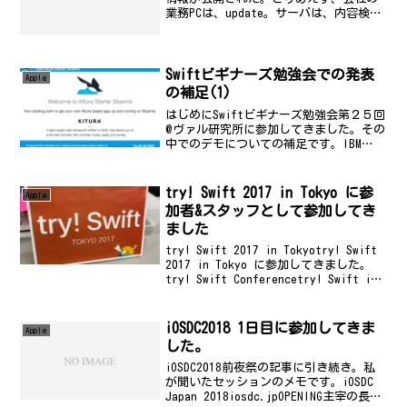
業務PCは、update。サーバは、内容検討
してからだな。
Swiftビギナーズ勉強会での発表
Apple
の補足(1)
はじめにSwiftビギナーズ勉強会第２５回
@ヴァル研究所に参加してきました。その
中でのデモについての補足です。IBM
Bluemix 上での Kitura-Starter のデ
モについてDemo の手順について補足しま
す。前提条件アカウント...
try! Swift 2017 in Tokyo に参
Apple
加者&スタッフとして参加してき
ました
try! Swift 2017 in Tokyotry! Swift
2017 in Tokyo に参加してきました。
try! Swift Conferencetry! Swift is
an immersive community gat...
iOSDC2018 1日目に参加してきま
Apple
した。
iOSDC2018前夜祭の記事に引き続き。私
が聞いたセッションのメモです。iOSDC
Japan 2018iosdc.jpOPENING主宰の長谷