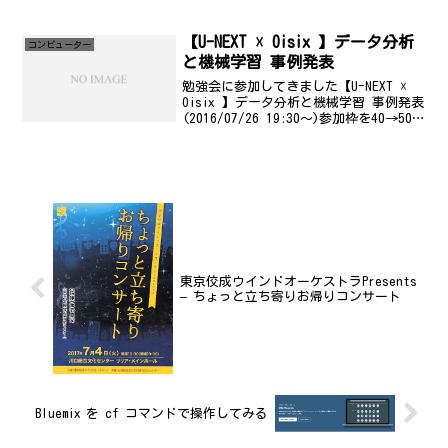
川さんのお話。以下のビデオが流れた。
先日のエヴァンゲリオンフィーチャーの
シンカリオンや、三石琴...
【U-NEXT ☓ Oisix 】データ分析
コンビューター
と機械学習 事例発表
勉強会に参加してきました【U-NEXT ☓
Oisix 】データ分析と機械学習 事例発表
(2016/07/26 19:30〜)参加枠を40→50に
増やしました。(6/29) 参加枠を50→60
に増やしました。(7/13) ブログ枠を
2→3...
東京佼成ウインドオーケストラPresents
– ちょっと立ち寄りお帰りコンサート
Bluemix を cf コマンドで操作してみる