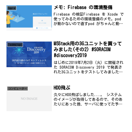
は頂いていまして、このソフトを公開し
たのは最初で最後と...
メモ: Firebase の環境整備
Apple
Firebase の検証Firebase を Xcode で
使ってみるための環境整備のメモ。pod
が動かないので直すpod がちゃんと動か
ないので入れ直
し。/usr/local/bin/pod:
/System/Library/Frame...
M5Stack用の3Gユニットを買って
Technology
みました(その2) #SORACOM
#discovery2019
はじめに2019年7月2日（火）に開催され
た SORACOM Discovery 2019 で発表さ
れた3Gユニットをテストしてみました。
その1からの続きです。M5Stack用の3Gユ
ニットを買ってみました(その1)
#SORACOM #d...
HDD飛ぶ
コンビューター
久々にHDD飛ばしました...。 システム
のイメージが取得してあるので、そのあ
たりにあった昔、サーバに使ってた予備
のハードディスクを付け直してイメージ
から復活。 一部の最新データはバックア
ップ時期の関係で消滅(泣 しましたが、
重要なものは、...