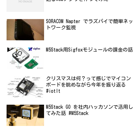
SORACOM Napter でラズパイで簡単ネッ
トワーク監視
M5Stack用Sigfoxモジュールの課金の話
クリスマスは何？って感じでマイコン
ボードを眺めながら今年を振り返る
#iotlt
M5Stack GO を社内ハッカソンで活用し
てみた話 #M5Stack