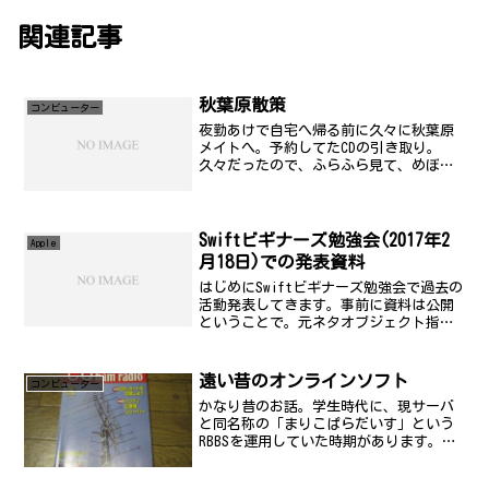
関連記事
秋葉原散策
コンビューター
夜勤あけで自宅へ帰る前に久々に秋葉原
メイトへ。予約してたCDの引き取り。
久々だったので、ふらふら見て、めぼし
そうなものがなかったので退散しようと
したら、上山さんに遭遇。こんなことっ
てあるのね(x_x;;その後、ツクモとかに
も寄ってめぼしそう...
Swiftビギナーズ勉強会(2017年2
Apple
月18日)での発表資料
はじめにSwiftビギナーズ勉強会で過去の
活動発表してきます。事前に資料は公開
ということで。元ネタオブジェクト指向
初心者が、Swiftでアプリを開発するまで
- まりぱらおーぐ本記事について Qiita
に掲載した以下の記事を、一部修正の
遠い昔のオンラインソフト
コンビューター
上、...
かなり昔のお話。学生時代に、現サーバ
と同名称の「まりこぱらだいす」という
RBBSを運用していた時期があります。そ
のときの遺物をインターネット上で発見
してしまいました。実は、掲載誌(写真)