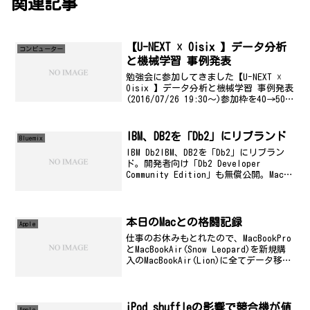
関連記事
【U-NEXT ☓ Oisix 】データ分析
コンビューター
と機械学習 事例発表
勉強会に参加してきました【U-NEXT ☓
Oisix 】データ分析と機械学習 事例発表
(2016/07/26 19:30〜)参加枠を40→50に
増やしました。(6/29) 参加枠を50→60
に増やしました。(7/13) ブログ枠を
2→3...
IBM、DB2を「Db2」にリブランド
Bluemix
IBM Db2IBM、DB2を「Db2」にリブラン
ド。開発者向け「Db2 Developer
Community Edition」も無償公開。MacOS
版も用意IBM、DB2を「Db2」にリブラン
ド。開発者向け「Db2 Developer ...
本日のMacとの格闘記録
Apple
仕事のお休みもとれたので、MacBookPro
とMacBookAir(Snow Leopard)を新規購
入のMacBookAir(Lion)に全てデータ移行
を計画。データそのものは、AppleStore
に頼んで全て移行完了。13インチMac...
iPod shuffleの影響で競合機が値
Apple