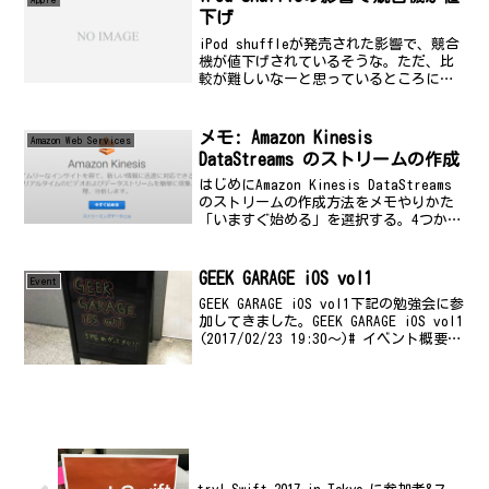
下げ
iPod shuffleが発売された影響で、競合
機が値下げされているそうな。ただ、比
較が難しいなーと思っているところに、
私の友人が早速入手したとのニュース
が。なので、先日、会ったときにたまた
ま触らせて貰う機会があったんですが、
メモ: Amazon Kinesis
Amazon Web Services
最初の印象は「...
DataStreams のストリームの作成
はじめにAmazon Kinesis DataStreams
のストリームの作成方法をメモやりかた
「いますぐ始める」を選択する。4つから
選べるみたい。今回は、データストリー
ムを選択する。ストリーム名を、sample
と指定する。同じ画面で初...
GEEK GARAGE iOS vol1
Event
GEEK GARAGE iOS vol1下記の勉強会に参
加してきました。GEEK GARAGE iOS vol1
(2017/02/23 19:30〜)# イベント概要
このイベントはiOSの開発に役立つTipsの
共有と開発者同士の交流を目...