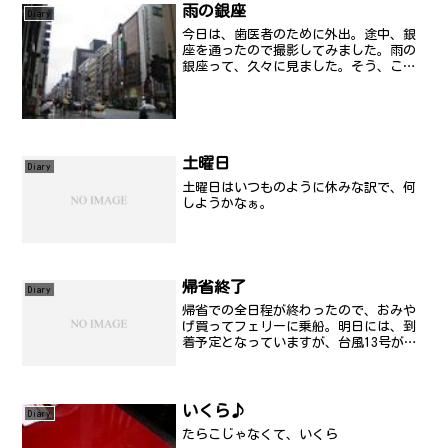
ドベントカレンダー18日目を書きます...
雨の銀座
Diary
今日は、歯医者のために外出。途中、銀
座を通ったので撮影してみました。雨の
銀座って、久々に見ました。そう、ここ
のところ、寒い日がずっと続いていま
す。世界的には、異常気象が多いとかテ
レビでは言っていたなぁ。今日は、その
あと散髪に出かけました。
土曜日
Diary
土曜日はいつものように休みな訳で、何
しようかなぁ。
帰省終了
Diary
帰省での全日程が終わったので、おみや
げ買ってフェリーに乗船。明日には、到
着予定となっていますが、台風13号が迫
っているので着くのか疑問です(汗....と
思っていたら、定刻より１時間早く到
着。台風の動きが遅いので、急いだらし
い。めちゃくちゃ揺...
いくら♪
Diary
たらこじゃなくて、いくら