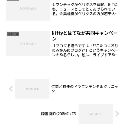
シマンテックがベリタスを買収。@ITに
も、ニュースとしてとりあげられてい
る。企業規模がベリタスの方が若干大き
いことを考えると、コンシューマーだけ
では、採算がとりにくくなっている世間
の現状を示しているなぁ...と思います。
■プレスリリースシマ...
Niftyとはてなが共同キャンペー
ニュース
ン
「ブログる場合ですよ!!??こたつにお餅
にみかんにブログ??」というキャンペー
ンをやるらしい。私は、ライブドアや、
はてなであったような方針変更の議論が
あるのが嫌なので、レンタルサーバー上
に自力で立てたんですが、高機能な日記
ぐらいにしか捉えて...
仁美と有佳のドラゴンデンタルクリニッ
ク
障害復旧(2005/01/27)