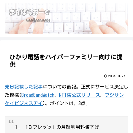
ひかり電話をハイパーファミリー向けに提
供
2005.01.27
先日記載した記事
についての後報。正式にサービス決定し
た模様(
BroadBandWatch
、
NTT東公式リリース
、
フジサン
ケイビジネスアイ
)。ポイントは、3点。
１．「Ｂフレッツ」の月額利用料値下げ