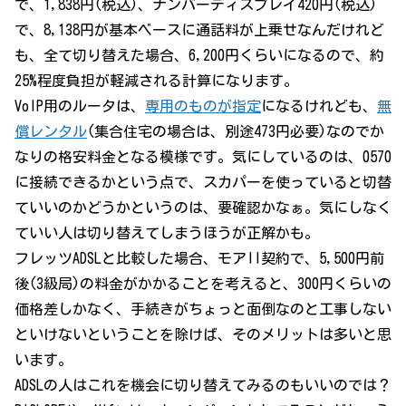
で、1,838円(税込)、ナンバーディスプレイ420円(税込)
で、8,138円が基本ベースに通話料が上乗せなんだけれど
も、全て切り替えた場合、6,200円くらいになるので、約
25%程度負担が軽減される計算になります。
VoIP用のルータは、
専用のものが指定
になるけれども、
無
償レンタル
(集合住宅の場合は、別途473円必要)なのでか
なりの格安料金となる模様です。気にしているのは、0570
に接続できるかという点で、スカパーを使っていると切替
ていいのかどうかというのは、要確認かなぁ。気にしなく
ていい人は切り替えてしまうほうが正解かも。
フレッツADSLと比較した場合、モアII契約で、5,500円前
後(3級局)の料金がかかることを考えると、300円くらいの
価格差しかなく、手続きがちょっと面倒なのと工事しない
といけないということを除けば、そのメリットは多いと思
います。
ADSLの人はこれを機会に切り替えてみるのもいいのでは？