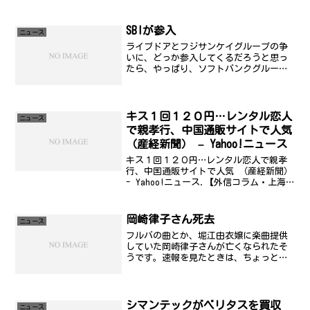
スペックへの対応といった程度。これ
は、もともとファームアップなどで過去
の機種も...
SBIが参入
ニュース
ライブドアとフジサンケイグループの争
いに、どっか参入してくるだろうと思っ
たら、やっぱり、ソフトバンクグループ
のソフトバンク・インベスティメントが
参入してきた。イー・トレード証券の親
会社と言えばわかりやすい？まー、いわ
ゆる六本木軍団の手中に結...
キス１回１２０円…レンタル恋人
ニュース
で親孝行、中国通販サイトで人気
（産経新聞） – Yahoo!ニュース
キス１回１２０円…レンタル恋人で親孝
行、中国通販サイトで人気 （産経新聞）
- Yahoo!ニュース.【外信コラム・上海
余話】 キスは１回１０元（約１２０
円）よ。でも軽くね。買い物の付き合い
は１時間１５元。食事なら１時間８元で
岡崎律子さん死去
ニュース
いいけど、代金...
フルバの曲とか、堀江由衣嬢に楽曲提供
していた岡崎律子さんが亡くなられたそ
うです。速報を見たときは、ちょっと信
じられなかったけど、日記を見返すとそ
うなのかなぁ...と。もう少し生きていて
欲しかったです....。
シマンテックがベリタスを買収
ニュース