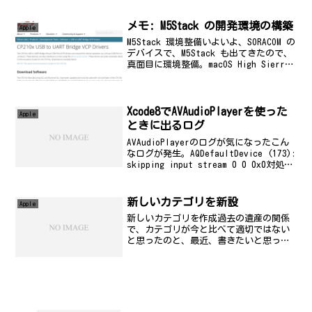
発表を中心にスライドをまとめていきま
す。SiriKit and MeTach...
メモ: M5Stack の開発環境の構築
Apple
M5Stack 環境整備いよいよ、SORACOM の
デバイスで、M5Stack も出てきたので、
真面目に環境整備。macOS High Sierra
です。さっさとバージョンアップしろよ>
私参考MacでM5stackをはじめる -
Qiit...
Xcode8でAVAudioPlayerを使った
Apple
ときに出るログ
AVAudioPlayerのログが気になったこん
なログが発生。AQDefaultDevice (173):
skipping input stream 0 0 0x0対処
『Xcode8でAVAudioPlayerを使ったとき
に出るログのバグ...
新しいカテゴリを新設
Apple
新しいカテゴリを作成過去の遺産の関係
で、カテゴリが今と比べて適切ではない
と思ったのと、最近、書きたいと思って
いる記事を書くカテゴリがないので、Mac
とiPhoneによるカテゴリを新設しまし
た。 このカテゴリに過去記事も統合して
いきたいと思い...