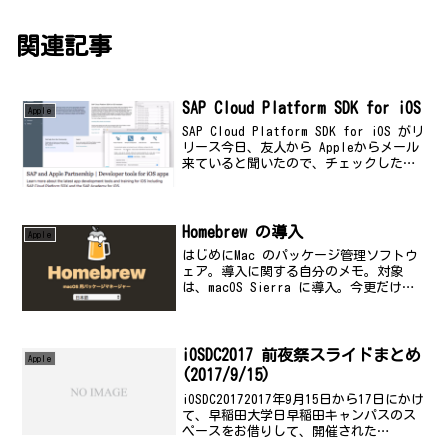
関連記事
SAP Cloud Platform SDK for iOS
Apple
SAP Cloud Platform SDK for iOS がリ
リース今日、友人から Appleからメール
来ていると聞いたので、チェックしたら
SAP から、SDK がリリースされていまし
た。時間あったら、週末にダウンロード
して試してみよう...
Homebrew の導入
Apple
はじめにMac のパッケージ管理ソフトウ
ェア。導入に関する自分のメモ。対象
は、macOS Sierra に導入。今更だけ
ど。公式サイトHomebrewbrew.sh導入方
法公式サイトの手順より、$
/usr/bin/ruby -e "$(c...
iOSDC2017 前夜祭スライドまとめ
Apple
(2017/9/15)
iOSDC20172017年9月15日から17日にかけ
て、早稲田大学日早稲田キャンパスのス
ペースをお借りして、開催された
iOSDC2017に参加しています。私が見た