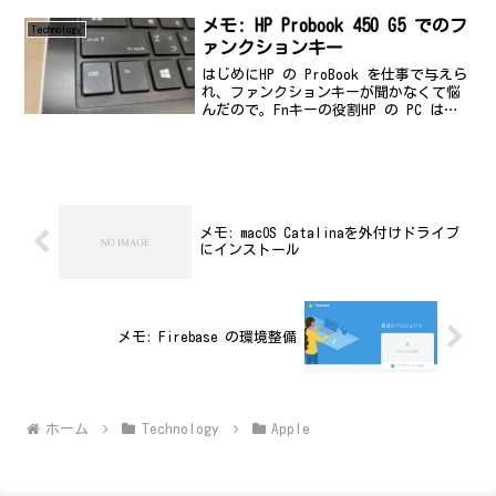
ろ、それはそれは高い電話代をNTTに貢い
だ...
メモ: HP Probook 450 G5 でのフ
Technology
ァンクションキー
はじめにHP の ProBook を仕事で与えら
れ、ファンクションキーが聞かなくて悩
んだので。Fnキーの役割HP の PC は、
当初の設定では、ファンクションキーは
効かず。デフォルトは、ファンクション
は、Fn を押しながら使えとのこと。め
ん...
メモ: macOS Catalinaを外付けドライブ
にインストール
メモ: Firebase の環境整備
ホーム
Technology
Apple