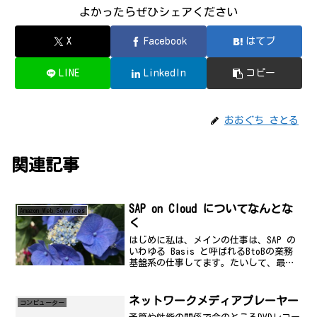
よかったらぜひシェアください
X
Facebook
はてブ
LINE
LinkedIn
コピー
おおぐち さとる
関連記事
SAP on Cloud についてなんとな
Amazon Web Services
く
はじめに私は、メインの仕事は、SAP の
いわゆる Basis と呼ばれるBtoBの業務
基盤系の仕事してます。たいして、最
近、この仕事、好きではないところが悩
みなんですが。また、主に、Basis って
だけで、開発とかAWSの基盤設計、設定み
ネットワークメディアプレーヤー
コンビューター
た...