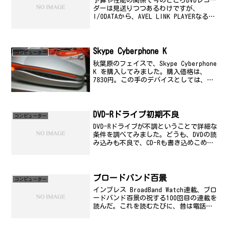
予算や性能の関係で今のところDVDレコー
ダーは見送りつつあるわけですが、
I/ODATAから、AVEL LINK PLAYERなる
DVD-playerが出るようです。既に予約を
受け付けているショップもあって、そろ
そろ出荷されるのかな？価格も3...
Skype Cyberphone K
コンビューター
秋葉原のフェイスで、Skype Cyberphone
K を購入してみました。購入価格は、
7830円。この手のデバイスとしては、少
し高め。これを選んだ理由は、やはり電
話機の形が使いやすいのではないかとい
うことと、このデザインかなぁ。価格的
に...
DVD-Rドライブ初期不良
コンビューター
DVD-Rドライブが不調ということで詳細な
条件を調べてみました。どうも、DVDの読
み込みも不良で、CD-Rも書き込めこめる
メディアでもかなり遅く使い物になりま
せん。OSを入れ直してマザーボードの
BIOSもUPDATEしてみたけど全然症状が
変...
ブロードバンド百景
コンビューター
インプレス BroadBand Watch連載、ブロ
ードバンド百景の祝する100回目の連載を
読んだ。これを読むたびに、昔は電話代
や課金におびえていた日々を思い出す。
その昔、すべてが従量課金であったこ