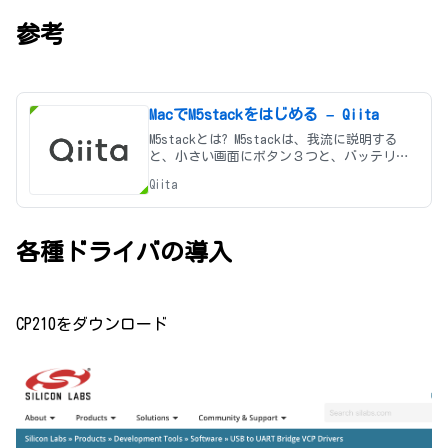
参考
MacでM5stackをはじめる – Qiita
M5stackとは? M5stackは、我流に説明する
と、小さい画面にボタン３つと、バッテリ
ー、WiFiアンテナ、SDカードスロット、セン
Qiita
サーを繋げる穴などがついた4,500円のマイコ
ン(Arduinoとかの類)です。USBでPCに繋げ
て、
各種ドライバの導入
CP210をダウンロード