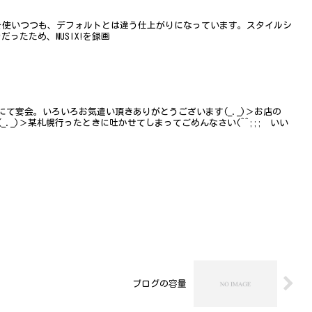
マを使いつつも、デフォルトとは違う仕上がりになっています。スタイルシ
とね。 昨日は夜勤だったため、MUSIX!を録画
て宴会。いろいろお気遣い頂きありがとうございます(_._)＞お店の
._)＞某札幌行ったときに吐かせてしまってごめんなさい(^^;;; いい
ブログの容量