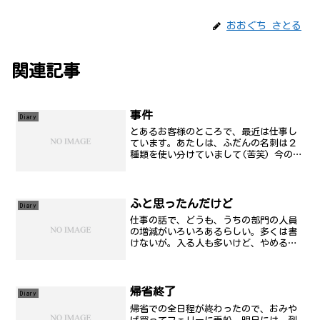
おおぐち さとる
関連記事
事件
Diary
とあるお客様のところで、最近は仕事し
ています。あたしは、ふだんの名刺は２
種類を使い分けていまして(苦笑) 今の現
場は、下請けの下請けの下請けの(考える
のやめ).....という状況で仕事をしてお
ります。まぁ、どこの現場で仕事しても
そうなんです...
ふと思ったんだけど
Diary
仕事の話で、どうも、うちの部門の人員
の増減がいろいろあるらしい。多くは書
けないが。入る人も多いけど、やめる人
も多いんだな。そりゃー、希望を抱いて
会社に入ってみるけど、あまりにもアホ
たれ上司ばっかりで自分の発展が望めな
いもの。無理だよね。おも...
帰省終了
Diary
帰省での全日程が終わったので、おみや