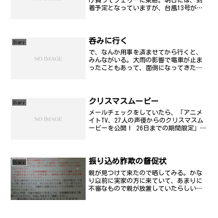
げ買ってフェリーに乗船。明日には、到
着予定となっていますが、台風13号が迫
っているので着くのか疑問です(汗....と
思っていたら、定刻より１時間早く到
着。台風の動きが遅いので、急いだらし
い。めちゃくちゃ揺...
呑みに行く
Diary
で、なんか用事を済ませてから行くと、
みんながいる。大雨の影響で電車が止ま
ったこともあって、面倒になってきた人
が...(笑) 3時間ほど山手線、京浜東北線
が止まった模様。そりゃ無理だ。とりあ
えず、秋刀魚を食えたので満足満足。
クリスマスムービー
Diary
メールチェックをしていたら、「アニメ
イトTV、27人の声優からのクリスマスム
ービーを公開！ 26日までの期間限定」と
いうニュースを見る。なので、リンクを
辿ってみました。2つリンクがある。
sideAとsideBって。でも、何故かうまく
見れない...
振り込め詐欺の督促状
Diary
親が見つけて来たので晒してみる。かな
り以前に実家の方に来ていて、あまりに
不審なもので親が放置していたらしい
(笑)東京債務管理局で検索するといろい
ろ引っ掛かる。もう4ヶ月くらい前のもの
だから、この電話番号では詐欺行為して