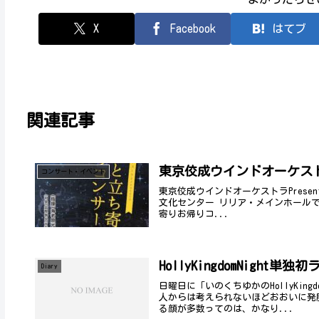
X
Facebook
はてブ
関連記事
東京佼成ウインドオーケストラ
コンサート・イベント
東京佼成ウインドオーケストラPresen
文化センター リリア・メインホールで開
寄りお帰りコ...
HollyKingdomNight単独
Diary
日曜日に「いのくちゆかのHollyKin
人からは考えられないほどおおいに発
る顔が多数ってのは、かなり...