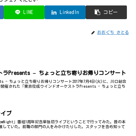
LINE
LinkedIn
コピー
おおぐち さとる
Presents – ちょっと立ち寄りお帰りコンサート
ts - ちょっと立ち寄りお帰りコンサート2017年7月4日(火)に、川口総合
催された「東京佼成ウインドオーケストラPresents - ちょっと立ち
初ライブ
gdomNight」番組1周年記念単独初ライブということで行ってみた。昔の本
展していた。前職の部門の人をみかけたりした。スタッフを含め知って