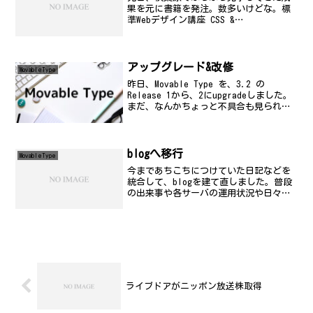
果を元に書籍を発注。数多いけどな。標
準Webデザイン講座 CSS &
JavaScriptposted with amazlet on
05.10.13大藤 幹 半場 方人 翔泳社
(2003/09/13...
アップグレード&改修
MovableType
昨日、Movable Type を、3.2 の
Release 1から、2にupgradeしました。
まだ、なんかちょっと不具合も見られる
けど、それなりに使えそうですね。入れ
替え作業は、正味、1時間程度。ドキュメ
ント読みあさって、今回は、あま...
blogへ移行
MovableType
今まであちこちにつけていた日記などを
統合して、blogを建て直しました。普段
の出来事や各サーバの運用状況や日々の
ことなど、ここにまとめて書いていきた
いと思います。いろいろご協力頂いた各
位にお礼申し上げます(_._)つーか、ここ
まで設定するの...
ライブドアがニッポン放送株取得