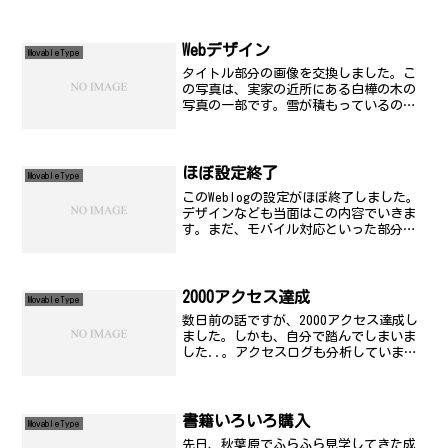
Webデザイン
MovableType
タイトル部分の画像を交換しました。こ
の写真は、実家の近所にある白樺の木の
写真の一部です。雪が積もっているのが
よくわかると思います。
ほぼ設定終了
MovableType
このWeblogの設定がほぼ終了しました。
デザインなども当面はこの内容でいきま
す。まだ、モバイル対応といった部分な
ども残っていますが、これは明日以降の
検討の対象ということで...。今日はこれ
で寝ます...。
2000アクセス達成
MovableType
数日前の話ですが、2000アクセス達成し
ました。しかも、自分で踏んでしまいま
した..。アクセスログも分析しています
が、1日に数度アンテナ経由でアクセスし
てくだっている方が多数のようです。検
索から飛んでくる人のためにも、もう少
し役立つ記事を提...
書籍いろいろ購入
MovableType
先日、秋葉原でふらふら見学してきた成