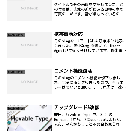
タイトル部分の画像を交換しました。こ
の写真は、実家の近所にある白樺の木の
写真の一部です。雪が積もっているのが
よくわかると思います。
携帯電話対応
MovableType
このblogを、iモードおよび京ポン対応に
しました。簡単なcgiを書いて、User-
Agnet見て振り分けしています。携帯電話
時の表示には、MT4iというソフトウェア
を使用しています。興味のある方はやっ
てみてください。ただ、他のDDIPOC...
コメント機能復活
MovableType
このblogのコメント機能を修正しまし
た。完全に直しきりましたので、もうエ
ラーはでないと思います...原因は、改造
したときに、FORMタグの残骸を削除する
のを忘れていたことです。今回、phpに
て、かなり細かく分割して整理し直しま
したので、も...
アップグレード&改修
MovableType
昨日、Movable Type を、3.2 の
Release 1から、2にupgradeしました。
まだ、なんかちょっと不具合も見られる
けど、それなりに使えそうですね。入れ