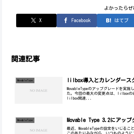
よかったらぜ
X
Facebook
はてブ
関連記事
lilbox導入とカレンダー
MovableType
MovableTypeのアップグレード
た。今回の最大の変更点は、lilboxの
lilbox関連...
Movable Type 3.2にア
MovableType
最近、MovableTypeの設定をい
このあたりみながら、いつものようにア