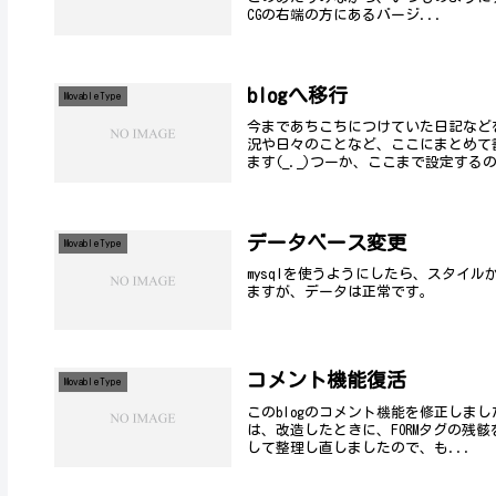
CGの右端の方にあるバージ...
blogへ移行
MovableType
今まであちこちにつけていた日記などを
況や日々のことなど、ここにまとめて
ます(_._)つーか、ここまで設定するの
データベース変更
MovableType
mysqlを使うようにしたら、スタイル
ますが、データは正常です。
コメント機能復活
MovableType
このblogのコメント機能を修正しま
は、改造したときに、FORMタグの残
して整理し直しましたので、も...