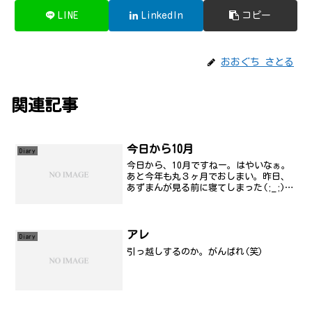
LINE
LinkedIn
コピー
おおぐち さとる
関連記事
今日から10月
Diary
今日から、10月ですねー。はやいなぁ。
あと今年も丸３ヶ月でおしまい。昨日、
あずまんが見る前に寝てしまった(;_;)
最近、こういうの多いんだけど、ビデオ
デッキにテープ入れるのいや、テープを
もう増やすのもイヤ状態です。なので、
近いうちにハード...
アレ
Diary
引っ越しするのか。がんばれ(笑)