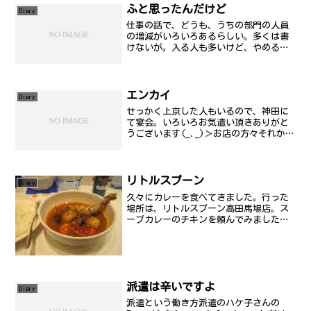
ふと思ったんだけど
Diary
仕事の話で、どうも、うちの部門の人員
の増減がいろいろあるらしい。多くは書
けないが。入る人も多いけど、やめる人
も多いんだな。そりゃー、希望を抱いて
会社に入ってみるけど、あまりにもアホ
たれ上司ばっかりで自分の発展が望めな
いもの。無理だよね。おも...
エンカイ
Diary
せっかく上京した人もいるので、神田に
て宴会。いろいろお気遣い頂きありがと
うございます(_._)＞お店の方々それか
ら、おめでとうございます(_._)＞某札幌
行ったときに吐かせてしまってごめんな
さい(^^;;; いいことがこの先たくさん
あります...
リトルスプーン
Diary
久々にカレーを食べてきました。行った
場所は、リトルスプーン高田馬場店。ス
ープカレーのチキンを頼んでみました。
なかなかおいしかったです。
派遣は辛いですよ
Diary
派遣という働き方派遣のハケ子さんの