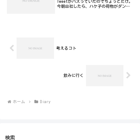
Tweetがパズっていたのでちょっとだけ。
今朝出社したら、ハケ子の荷物がダンボ
ールに入れられて端っこに置かれてた。
ハケ子、机がない。椅子もない。席に空
きがないから仕方ないので床に正座しダ
ンボール箱机にお仕事...
考えるコト
飲みに行く
ホーム
Diary
検索