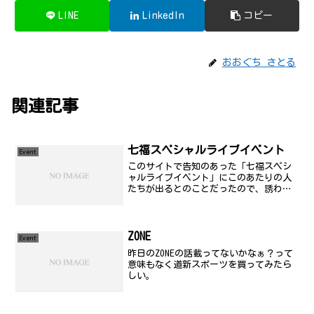
LINE
LinkedIn
コピー
おおぐち さとる
関連記事
七福スペシャルライブイベント
Event
このサイトで告知のあった「七福スペシ
ャルライブイベント」にこのあたりの人
たちが出るとのことだったので、誘われ
たのもあり、のこのこと行ってきまし
た。きゃとるの方々は、少なくとも「セ
ミプロ」な訳で、それなりのレベルでは
ありましたが、一部の他がひ...
ZONE
Event
昨日のZONEの話載ってないかなぁ？って
意味もなく道新スポーツを買ってみたら
しい。