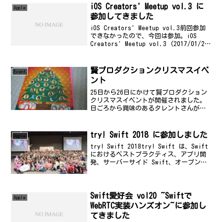
iOS Creators' Meetup vol.3 に
Apple
参加してきました
iOS Creators' Meetup vol.3前回参加
できなかったので、今回は参加。iOS
Creators' Meetup vol.3 (2017/01/24
19:30〜)# イベント概要 このイベントは
* iOSに関する知識を...
賢プロダクションクリスマスイベ
Event
ント
25日から26日にかけて賢プロダクション
クリスマスイベントが開催されました。
日ごろから興味のあるタレントさんがた
くさん出演されるということもあって、
期待して見に行きました。チケットを早
めに手配した影響で、比較的良い場所で
try! Swift 2018 に参加しました
Apple
見ていたので、ある意...
try! Swift 2018try! Swift は、Swift
におけるベストプラクティス、アプリ開
発、サーバーサイド Swift、オープンソ
ース Swift、そして Swift のコミュニ
ティなど、プログラミング言語 Swift に
関...
Swift愛好会 vol20 ~Swiftで
Apple
WebRTC実装ハンズオン~に参加し
てきました