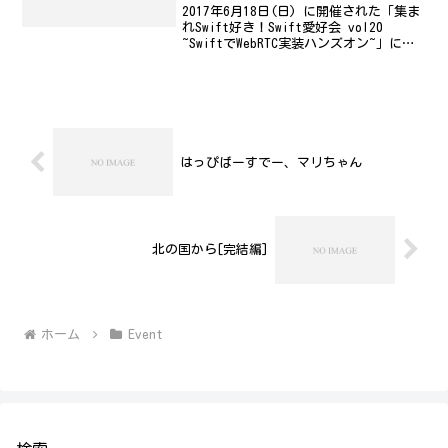
2017年6月18日(日) に開催された「集ま
れSwift好き！Swift愛好会 vol20
~SwiftでWebRTC実装ハンズオン~」に参
加してきました。自分でやってみたので
すが、サンプルコードと関数名とかが違
いすぎて面倒だったので、git clone に
て作成^^;;;自分は出遅れたので、ハンズ
オン資料みながら、ひたすらコード確
認、打ち込む or コピペしながらやって
いたら、いつのまにか終わったという。
はっぴばーすでー、マリちゃん
処理の流れが理解出来る、よくできたハ
ンズオン資料でよかったです。
北の国から[完結編]
ホーム
Event