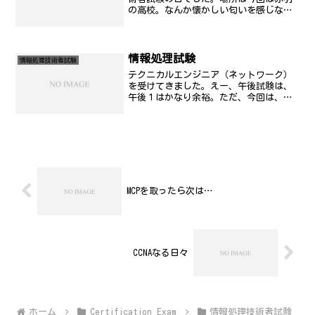
の高校。なんか懐かしい匂いを感じなが
ら試験を受けました。基本的には、まだ
まだの部分はあるんだけど、やれるだけ
のことはある程度まではやった。でも、
やったけど、自己採点した...
情報処理試験
情報処理技術者試験
テクニカルエンジニア（ネットワーク）
を受けてきました。えー、午後試験は、
午後１はかなり余裕。ただ、今回は、午
後２、午前試験が駄目のようです。相変
わらず駄目な奴です..。ちょっとヘコん
だ。もう１度勉強しなおし。春に同じテ
クニカルエンジニア系統...
MCPを取ったら次は…
CCNAなる日々
ホーム
Certification Exam
情報処理技術者試験