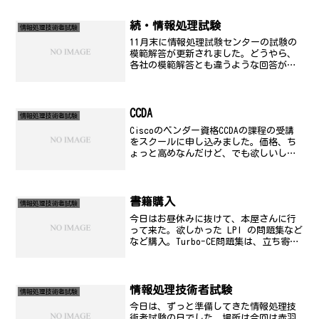
いなので、私も一緒に受けるよというこ
とで。試験の選択この中の試験で合格し
続・情報処理試験
情報処理技術者試験
ていないのは、 情報セキ...
11月末に情報処理試験センターの試験の
模範解答が更新されました。どうやら、
各社の模範解答とも違うような回答があ
って、自分が書いたものが正しい答えと
いうのもありました。いよいよ、今週、
12/16には、合格発表ですが、番号がある
かなぁ...。そ...
CCDA
情報処理技術者試験
Ciscoのベンダー資格CCDAの課程の受講
をスクールに申し込みました。価格、ち
ょっと高めなんだけど、でも欲しいし、
一人で自宅学習ではちょっと難しい可能
性が高かったので、申し込むことにしま
した。
書籍購入
情報処理技術者試験
今日はお昼休みに抜けて、本屋さんに行
って来た。欲しかった LPI の問題集など
など購入。Turbo-CE問題集は、立ち寄っ
た書店はなく、別のお店で購入。標準合
格テキスト LPI Linux認定試験直前必修
問題集 試験番号TL0‐004―Tu...
情報処理技術者試験
情報処理技術者試験
今日は、ずっと準備してきた情報処理技
術者試験の日でした。場所は今回は赤羽