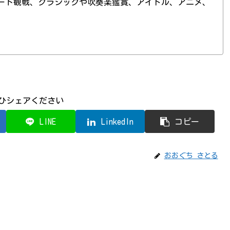
ート観戦、クラシックや吹奏楽鑑賞、アイドル、アニメ、
ひシェアください
LINE
LinkedIn
コピー
おおぐち さとる