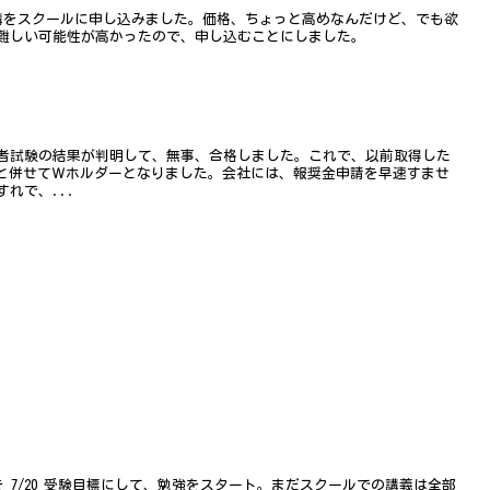
程の受講をスクールに申し込みました。価格、ちょっと高めなんだけど、でも欲
難しい可能性が高かったので、申し込むことにしました。
者試験の結果が判明して、無事、合格しました。これで、以前取得した
)と併せてＷホルダーとなりました。会社には、報奨金申請を早速すませ
れで、...
ofessonal を 7/20 受験目標にして、勉強をスタート。まだスクールでの講義は全部