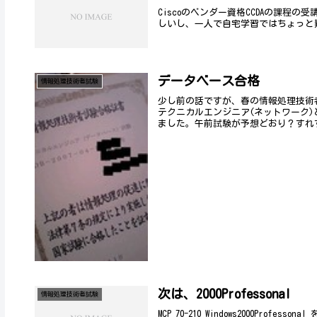
Ciscoのベンダー資格CCDAの課
しいし、一人で自宅学習ではちょっと
データベース合格
情報処理技術者試験
少し前の話ですが、春の情報処理技術
テクニカルエンジニア(ネットワーク
ました。午前試験が予想どおり？すれす
次は、2000Professonal
情報処理技術者試験
MCP 70-210 Windows2000Pr