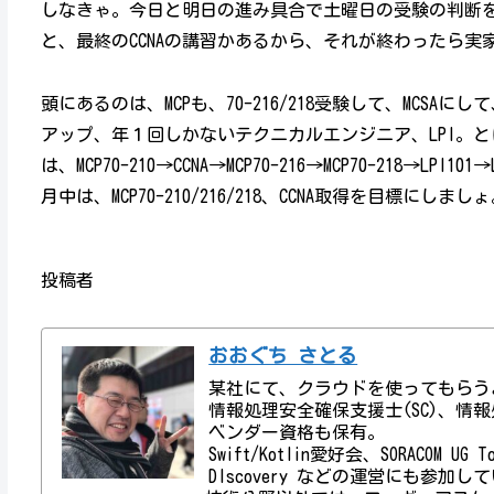
しなきゃ。今日と明日の進み具合で土曜日の受験の判断を
と、最終のCCNAの講習かあるから、それが終わったら
頭にあるのは、MCPも、70-216/218受験して、MCSAに
アップ、年１回しかないテクニカルエンジニア、LPI。
は、MCP70-210→CCNA→MCP70-216→MCP70-218→
月中は、MCP70-210/216/218、CCNA取得を目標にしまし
投稿者
おおぐち さとる
某社にて、クラウドを使ってもらう
情報処理安全確保支援士(SC)、情報処理技術者資
ベンダー資格も保有。
Swift/Kotlin愛好会、SORACOM UG
DIscovery などの運営にも参加し