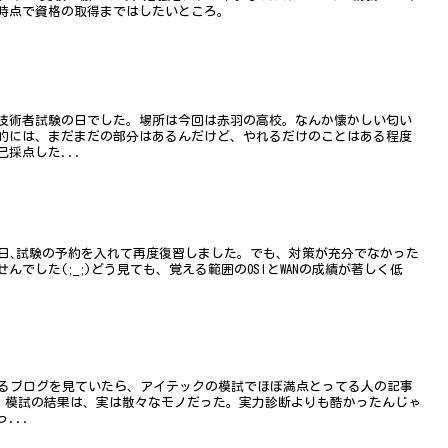
時点で資格の取得まではしたいところ。
技術者試験の日でした。場所は今回は赤羽の高校。なんか懐かしい匂い
的には、まだまだの部分はあるんだけど、やれるだけのことはある程度
採点した...
昨日､試験の予約を入れて再度復習しました。でも、対策が充分でなかった
でした(;_;)どう見ても、覚える範囲のOSIとWANの成績が著しく低
あるブログを見ていたら、アイテックの模試でほぼ満点とってる人の記事
.。模試の結果は、実は散々なモノだった。実力診断よりも酷かったんじゃ
...