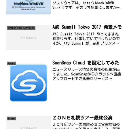
ソフトウェアは、InterVideoWinDVD
Ver7.0です。そのうち記事にしますが、
先日、5.1ch対応のサウンドボードに変え
たので、それに関連してやはりこのあた
りのソフトのライセンスも欲しいと...
AWS Summit Tokyo 2017 発表メモ
Amazon Web Services
AWS Summit Tokyo 2017 やってますね
相変わらず、仕事していて行けないので
すが、AWS Summit が、品川プリンスホ
テルでやっています。ちょっと注目の発
表があったのでメモ「大阪ローカルリー
ジョン」が、2018年より利用...
ScanSnap Cloud を設定してみた
Apple
ニュースリリース待望の機能の記事が出
てました。ScanSnapからクラウドへ直接
アップロードできる無料サービス
「ScanSnap Cloud」 ドキュメントの種
類を判別、11のクラウドサービスへ自動
振り分けINTERNET Watchリンク...
ＺＯＮＥ札幌ツアー最終公演
Event
ＺＯＮＥツアーの最終公演に実家帰省の