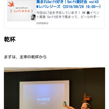
集まれSwift好き！Swift愛好会 vol43
@レバレジーズ (2019/08/28 19:00〜)
今回はLT会を予定しています！ ## ■イベン
ト概要 Swift好きで集まって、ビール片手に
わいわい LT会です！ * Swiftからプログラム
connpass
を始めた方 * Objective-C時代からやってき
た方 * 他の言語（Ja
乾杯
まずは、主宰の乾杯から