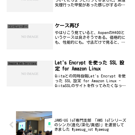
ついでにちょっと行ってきました。無理
矢理行った甲斐があった感じがするの
で、簡単にレポート風にちょっとまとめ
てみましたので、今日の日記はＺＯＮＥ
特集(笑)ちなみに、スポニチにも掲載さ
れていました。一路札幌へ...
ケース再び
コンビューター
やはりこう見ていると、AopenのH400と
いうケースは良さそうである。価格的に
も、性能的にも。寸法だけで見ると、今
使っている FMV より一回り小さいのに、
しっかりとベイに増設できるようになっ
ているし、とりあえずケースだけ買え
ば、いろいろ...
Let's Encrypt を使った SSL 設
Amazon Web Services
定 for Amazon Linux
Qiitaとの同時投稿Let's Encrypt を使
った SSL 設定 for Amazon Linux -
QiitaSSLのサイトを作ってみたくなった
ちょっとした無償サービスを作るにあた
って、Let's Encrypt を使った S...
JAWS-UG IoT専門支部 「AWS IoTシリーズ
のシンカ(進化/深化/真価)」を運営して
きました #jawsug_iot #jawsug