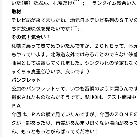
いた(笑) たぶん、札幌だけ(^^;;; ランタイム気合い入
取材
テレビ局が来てましたね。地元日本テレビ系列のＳＴＶ
ちに放送映像を見たいです(^^;;
その気！気合い！
札幌に戻ってきて気づいたんですが、ＺＯＮＥって、地
もやっています。北海道以外ではみることのできない映
曲目として披露してくれました。シングル化の予定もな
ゃくちゃ貴重(笑)いや、良いです:)
パンフレット
公演のパンフレットって、いつも習慣のように買うんです
撮影されたものなんだそうです。MAIKOは、テスト期間中
ＰＡ
今回は、ＰＡの横で見ていたんですが、今回のＺＯＮＥの
グが一部あったり、音質があんまり良くない場面があっ
ん、もっともっとがんばってください！