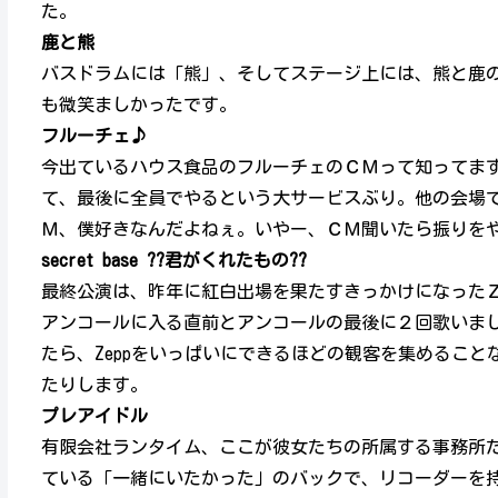
た。
鹿と熊
バスドラムには「熊」、そしてステージ上には、熊と鹿
も微笑ましかったです。
フルーチェ♪
今出ているハウス食品のフルーチェのＣＭって知ってま
て、最後に全員でやるという大サービスぶり。他の会場
Ｍ、僕好きなんだよねぇ。いやー、ＣＭ聞いたら振りをや
secret base ??君がくれたもの??
最終公演は、昨年に紅白出場を果たすきっかけになったＺＯＮＥ
アンコールに入る直前とアンコールの最後に２回歌いまし
たら、Zeppをいっぱいにできるほどの観客を集めるこ
たりします。
プレアイドル
有限会社ランタイム、ここが彼女たちの所属する事務所
ている「一緒にいたかった」のバックで、リコーダーを