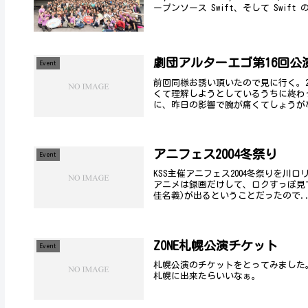
ープンソース Swift、そして Swift
劇団アルターエゴ第16回公
Event
前回同様お誘い頂いたので見に行く。
くて理解しようとしているうちに終わ
に、昨日の影響で腕が痛くてしょうがな
アニフェス2004冬祭り
Event
KSS主催アニフェス2004冬祭りを
アニメは録画だけして、ロクすっぽ見
佳名義)が出るということだったので..
ZONE札幌公演チケット
Event
札幌公演のチケットをとってみました
札幌に出来たらいいなぁ。