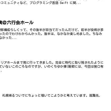
 のコミュニティなど、プログラミング言語 Swift に関...
演＠六行会ホール
2部構成らしくって、その後半が目当てだったんだけど、前半が役柄が多
ったのでわけわからんかった。後半は、なかなか楽しめました。ちなみ
かった...
川口リリアホールまで見に行ってきました。完全に時代に取り残されたように
ていないこのごろなのですが、いのくちゆか嬢(厳密には、今回は猪口有
.
。札幌帰るついでにちょっと覗いてこようかと考えています。就職先、