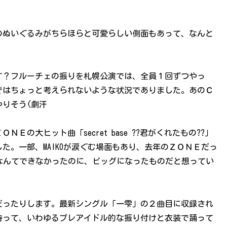
のぬいぐるみがちらほらと可愛らしい側面もあって、なんと
す？フルーチェの振りを札幌公演では、全員１回ずつやっ
ではちょっと考えられないような状況でありました。あのＣ
りそう(劇汗
の大ヒット曲「secret base ??君がくれたもの??」
た。一部、MAIKOが涙ぐむ場面もあり、去年のＺＯＮＥだっ
となんてできなかったのに、ビッグになったものだと想ってい
だったりします。最新シングル「一雫」の２曲目に収録され
持って、いわゆるプレアイドル的な振り付けと衣装で踊って