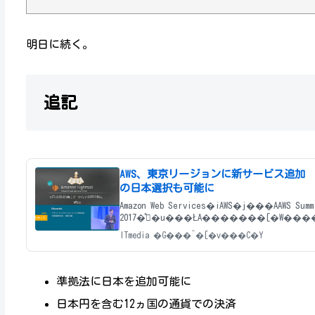
明日に続く。
追記
AWS、東京リージョンに新サービス追加
の日本選択も可能に
Amazon Web Services�iAWS�j���AAWS Summi
2017�̊�u���ŁA�������[�W��
�r�X��AAWS�̃N���E�h�T�[�r�X�
ITmedia �G���^�[�v���C�Y
準拠法に日本を追加可能に
日本円を含む12ヵ国の通貨での決済