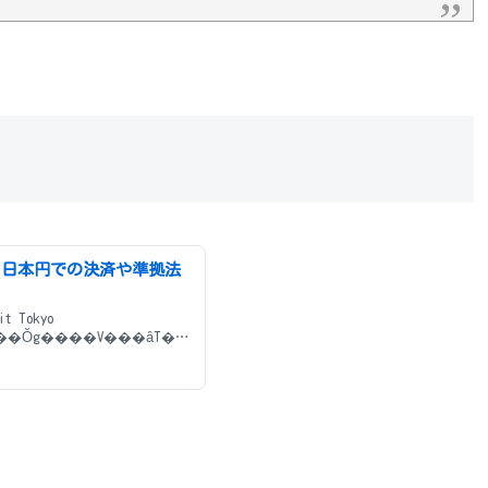
 日本円での決済や準拠法
t Tokyo
���Ŏg����V���ȃT�[
��