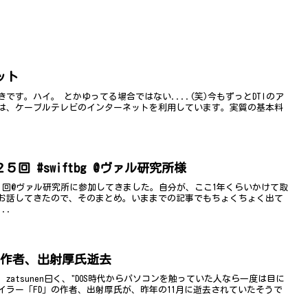
ット
す。ハイ。 とかゆってる場合ではない....(笑)今もずっとDTIのア
は、ケーブルテレビのインターネットを利用しています。実質の基本料
５回 #swiftbg @ヴァル研究所様
２５回@ヴァル研究所に参加してきました。自分が、ここ1年くらいかけて取
お話してきたので、そのまとめ。いままでの記事でもちょくちょく出て
..
D」作者、出射厚氏逝去
atsunen曰く、"DOS時代からパソコンを触っていた人なら一度は目に
ラー「FD」の作者、出射厚氏が、昨年の11月に逝去されていたそうで