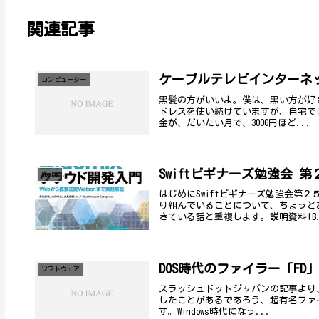
関連記事
ケーブルテレビインターネ
コンビューター
黒髪の方がいいよ。僕は、黒い方が好きで
ドレスを使い続けていますが、自宅で
金が、だいたい月で、3000円ほど...
Swiftビギナーズ勉強会 第２
Apple
はじめにSwiftビギナーズ勉強会第
り組んでいることについて、ちょっと
きている話と重複します。説明資料IB.
DOS時代のファイラー「F
ソフトウェア
スラッシュドットジャパンの記事より、z
したことがあるであろう、超有名ファイ
す。Windows時代になっ...