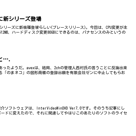
 noteに新シリーズ登場
 note シリーズに新機種登場らしい(プレースリリース)。今回は、CPU変更が主
2MB、ハードディスク変更80GBにできるのは、パナセンスのみというの
と….
動あったようだ。avexは、結局、2chの管理人西村氏の言うことに反論出来
る「のまネコ」の図形商標の登録出願を有限会社ゼンに中止してもらお
トウェアは、InterVideoWinDVD Ver7.0です。そのうち記事にし
ドボードに変えたので、それに関連してやはりこのあたりのソフトのライセ