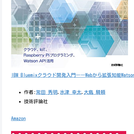
IBM Bluemixクラウド開発入門――Webから拡張知能Watsonまで
作者:
常田 秀明
,
水津 幸太
,
大島 騎頼
技術評論社
Amazon