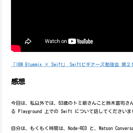
「IBM Bluemix × Swift」 Swiftビギナーズ勉強会 第
感想
今回は、私以外では、83歳のトミ爺さんこと鈴木富司さん
る Playground 上での Swift について話してください
自分は、もくもく時間は、Node-RED と、Watson Conv