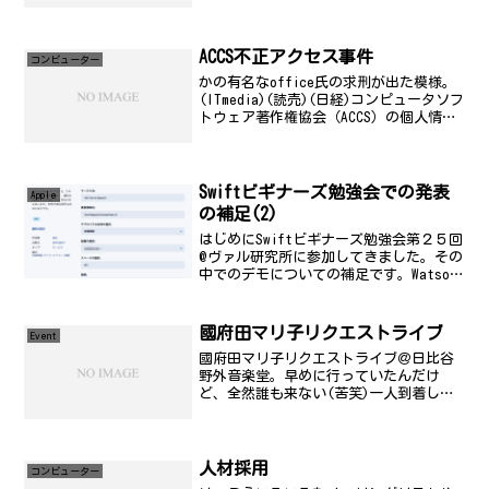
うよくあるパターンですが、いつものよ
うにその前のバンドよりも人が多い状
況。そういう私も、始まる少し前に行
き、終わったらすぐ出てしまう...
ACCS不正アクセス事件
コンビューター
かの有名なoffice氏の求刑が出た模様。
(ITmedia)(読売)(日経)コンピュータソフ
トウェア著作権協会（ACCS）の個人情報
流出事件で、不正アクセス禁止法違反で
起訴された元京都大学研究員の公判が1月
24日、東京地裁（青柳勤裁判長）で...
Swiftビギナーズ勉強会での発表
Apple
の補足(2)
はじめにSwiftビギナーズ勉強会第２５回
@ヴァル研究所に参加してきました。その
中でのデモについての補足です。Watson
のSDKのデモについてSwift用のSDKが用
意されています。参考にある github の
リンク参照。スタンダートに、...
國府田マリ子リクエストライブ
Event
國府田マリ子リクエストライブ＠日比谷
野外音楽堂。早めに行っていたんだけ
ど、全然誰も来ない(苦笑)一人到着した
けど、暇なのでグッズ列に並んでみる。
ライブそのものは、ものすごく楽しかっ
たです。虫さされがいっぱいあるのを除
けば。
人材採用
コンビューター