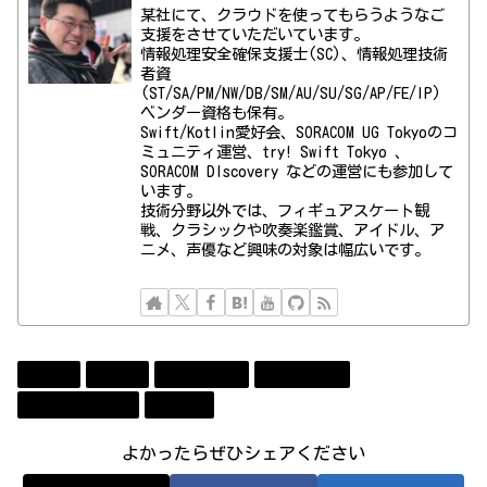
某社にて、クラウドを使ってもらうようなご
支援をさせていただいています。
情報処理安全確保支援士(SC)、情報処理技術
者資
(ST/SA/PM/NW/DB/SM/AU/SU/SG/AP/FE/IP)
ベンダー資格も保有。
Swift/Kotlin愛好会、SORACOM UG Tokyoのコ
ミュニティ運営、try! Swift Tokyo 、
SORACOM DIscovery などの運営にも参加して
います。
技術分野以外では、フィギュアスケート観
戦、クラシックや吹奏楽鑑賞、アイドル、ア
ニメ、声優など興味の対象は幅広いです。
Apple
Event
Technology
アプリ開発
コンビューター
勉強会
よかったらぜひシェアください