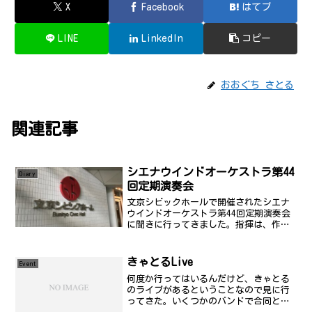
X
Facebook
はてブ
LINE
LinkedIn
コピー
おおぐち さとる
関連記事
シエナウインドオーケストラ第44
Diary
回定期演奏会
文京シビックホールで開催されたシエナ
ウインドオーケストラ第44回定期演奏会
に聞きに行ってきました。指揮は、作曲
家のフィリップ・スパーク氏。そのた
め、今回は、彼の曲のワンメイクコンサ
ートでした。
きゃとるLive
Event
何度か行ってはいるんだけど、きゃとる
のライブがあるということなので見に行
ってきた。いくつかのバンドで合同とい