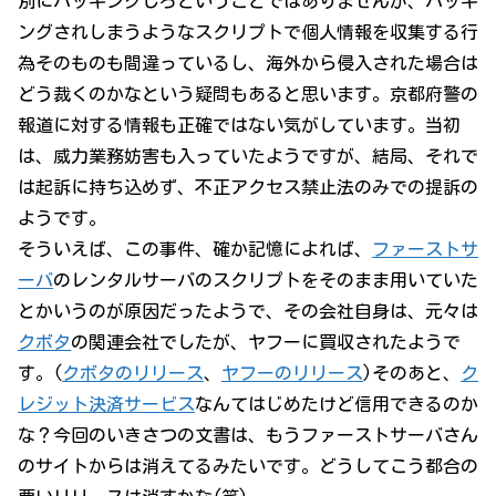
別にハッキングしろということではありませんが、ハッキ
ングされしまうようなスクリプトで個人情報を収集する行
為そのものも間違っているし、海外から侵入された場合は
どう裁くのかなという疑問もあると思います。京都府警の
報道に対する情報も正確ではない気がしています。当初
は、威力業務妨害も入っていたようですが、結局、それで
は起訴に持ち込めず、不正アクセス禁止法のみでの提訴の
ようです。
そういえば、この事件、確か記憶によれば、
ファーストサ
ーバ
のレンタルサーバのスクリプトをそのまま用いていた
とかいうのが原因だったようで、その会社自身は、元々は
クボタ
の関連会社でしたが、ヤフーに買収されたようで
す。(
クボタのリリース
、
ヤフーのリリース
)そのあと、
ク
レジット決済サービス
なんてはじめたけど信用できるのか
な？今回のいきさつの文書は、もうファーストサーバさん
のサイトからは消えてるみたいです。どうしてこう都合の