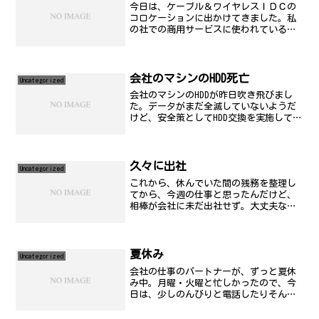
今日は、ケーブル＆ワイヤレスＩＤＣの
コロケーションに出かけてきました。私
の社での商用サービスに使われているサ
ーバーの多くはここに設置されていま
す。最近、ＬＡＮケーブル紛失があっ
て、探しては見たものの、結局、見つか
らず。ま、いいけどさ。
会社のマシンのHDD死亡
Uncategorized
会社のマシンのHDDが昨日吹き飛びまし
た。データがまだ全滅していないようだ
けど、安全策としてHDD交換を実施して、
OSからすべて入れ直し..。はぁ。40GBの
HDDだったので、20GBを切って、そこに
は、Windows2000をインストール...
久々に出社
Uncategorized
これから、休んでいた間の残務を整理し
てから、今週の仕事と思ったんだけど、
相棒が会社に未だ出社せず。大丈夫なん
かなぁ？とりあえず腹減ったので、飯は
食いに行きたいところなんだけど。
夏休み
Uncategorized
会社の仕事のパートナーが、ずっと夏休
み中。月曜・火曜と忙しかったので、今
日は、少しのんびりと電話したりそんな
対応が大半を占めています。僕も来週の
半ばから休みに入る予定です。