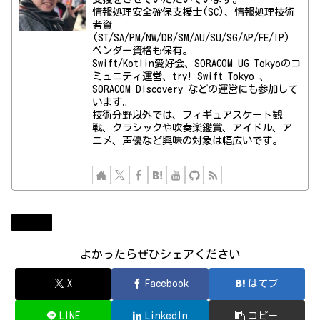
情報処理安全確保支援士(SC)、情報処理技術
者資
(ST/SA/PM/NW/DB/SM/AU/SU/SG/AP/FE/IP)
ベンダー資格も保有。
Swift/Kotlin愛好会、SORACOM UG Tokyoのコ
ミュニティ運営、try! Swift Tokyo 、
SORACOM DIscovery などの運営にも参加して
います。
技術分野以外では、フィギュアスケート観
戦、クラシックや吹奏楽鑑賞、アイドル、ア
ニメ、声優など興味の対象は幅広いです。
Diary
よかったらぜひシェアください
X
Facebook
はてブ
LINE
LinkedIn
コピー