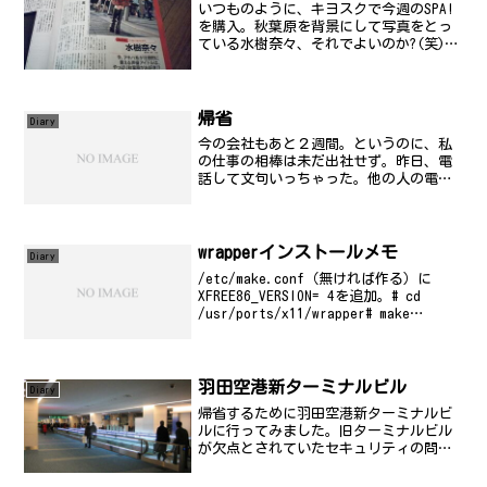
いつものように、キヨスクで今週のSPA!
を購入。秋葉原を背景にして写真をとっ
ている水樹奈々、それでよいのか?(笑)
まぁ、SPA!らしいといえばそうなんだけ
どさ...。声優というと、どうしてこうも
秋葉原とくっつけられるのか疑問だ...。
まぁ...
帰省
Diary
今の会社もあと２週間。というのに、私
の仕事の相棒は未だ出社せず。昨日、電
話して文句いっちゃった。他の人の電話
に出てる癖にワシの電話には出てくれな
いのかって感じ。明日以降の話もヒトゴ
トだしさ。もう見捨てました。辞めるっ
て言ったら、少しは変わる...
wrapperインストールメモ
Diary
/etc/make.conf（無ければ作る）に
XFREE86_VERSION= 4を追加。# cd
/usr/ports/x11/wrapper# make
install
羽田空港新ターミナルビル
Diary
帰省するために羽田空港新ターミナルビ
ルに行ってみました。旧ターミナルビル
が欠点とされていたセキュリティの問題
とかずいぶん解決されておりました。広
い広い羽田空港でした。