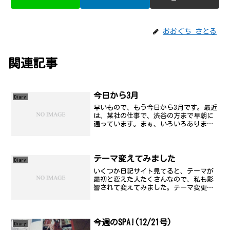
おおぐち さとる
関連記事
今日から3月
Diary
早いもので、もう今日から3月です。最近
は、某社の仕事で、渋谷の方まで早朝に
通っています。まぁ、いろいろあります
が、あたしから言わせれば、意味のない
仕事です..。しばらく平日は、ゲームと
かチャットとか顔見せることが少ないか
もしれませんがご容赦...
テーマ変えてみました
Diary
いくつか日記サイト見てると、テーマが
最初と変えた人たくさんなので、私も影
響されて変えてみました。テーマ変更を
したのにあわせて、タイトル部分の変更
とか、カウンター
今週のSPA!(12/21号)
Diary