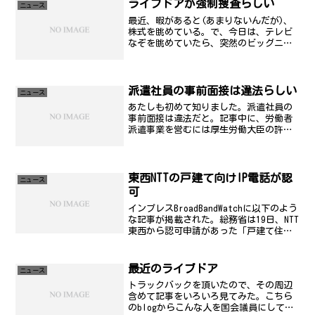
ライブドアが強制捜査らしい
ニュース
最近、暇があると(あまりないんだが)、
株式を眺めている。で、今日は、テレビ
なぞを眺めていたら、突然のビッグニュ
ースが。証券取引法違反で、ライブドア
が強制捜査らしい。あの噂の100分割に絡
むモノだとか。これは、祭りになりそう
だなぁ...。面白...
派遣社員の事前面接は違法らしい
ニュース
あたしも初めて知りました。派遣社員の
事前面接は違法だと。記事中に、労働者
派遣事業を営むには厚生労働大臣の許可
が必要で、支店に置かなければならない
派遣元責任者は、５年毎に派遣元責任者
講習を受講しなければならない。ＰＪ自
身が実際に受講したその講...
東西NTTの戸建て向けIP電話が認
ニュース
可
インプレスBroadBandWatchに以下のよう
な記事が掲載された。総務省は19日、NTT
東西から認可申請があった「戸建て住宅
ユーザ向けIP電話サービス（仮称）の県
間伝送等に係る料金設定」について、条
件付きで認可したと発表した。 総務省
最近のライブドア
ニュース
の...
トラックバックを頂いたので、その周辺
含めて記事をいろいろ見てみた。こちら
のblogからこんな人を国会議員にしてし