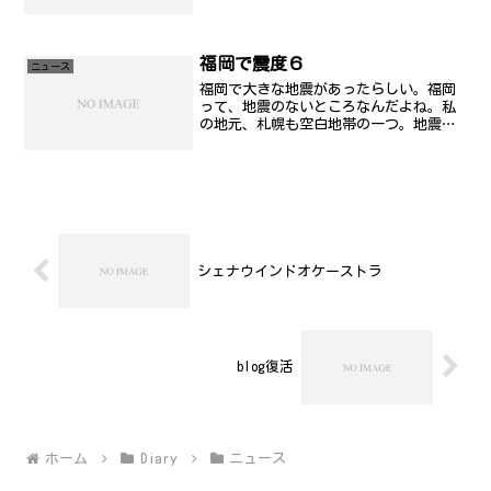
まっているという事実を私は国民として
恥じます。言ってる事は理解できます
が、間違っても日本の教育なんて言葉を
出してはいけません。最...
福岡で震度６
ニュース
福岡で大きな地震があったらしい。福岡
って、地震のないところなんだよね。私
の地元、札幌も空白地帯の一つ。地震対
策が甘いというのは、あると思うんだけ
ど、今回のような都市型地震って怖い。
私も上京して結構な年数が経っているけ
ど、こちらで未だになれな...
シェナウインドオケーストラ
blog復活
ホーム
Diary
ニュース