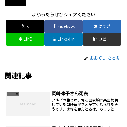
ニュース
よかったらぜひシェアください
X
Facebook
はてブ
LINE
LinkedIn
コピー
おおぐち さとる
関連記事
岡崎律子さん死去
ニュース
フルバの曲とか、堀江由衣嬢に楽曲提供
していた岡崎律子さんが亡くなられたそ
うです。速報を見たときは、ちょっと信
じられなかったけど、日記を見返すとそ
うなのかなぁ...と。もう少し生きていて
欲しかったです....。