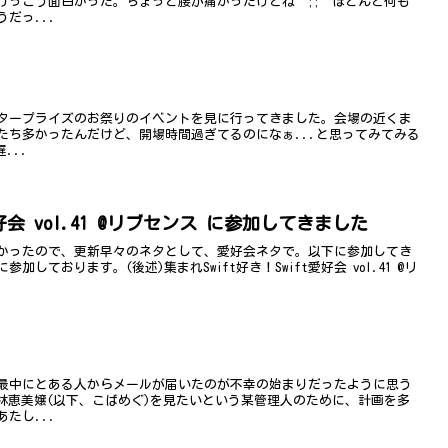
っこう面白かった。ちょっと腰が痛かったけどね^^;; ほとんど何も
だっ...
タープライズのお祭りのイベントを見に行ってきました。会場の近くま
たち多かったんだけど、開場時間過ぎてるのになぁ...と思ってみてみる
...
愛好会 vol.41 @リブセンス に参加してきました
かったので、更新早々のネタとして、愛好会ネタで。以下に参加してき
ております。(後述)集まれSwift好き！Swift愛好会 vol.41 @リ
最中にとある人からメールが届いたのが不幸の始まりだったように思う
林恵美嬢(以下、こばめぐ)を見たいという某管理人のために、計画を多
たし...