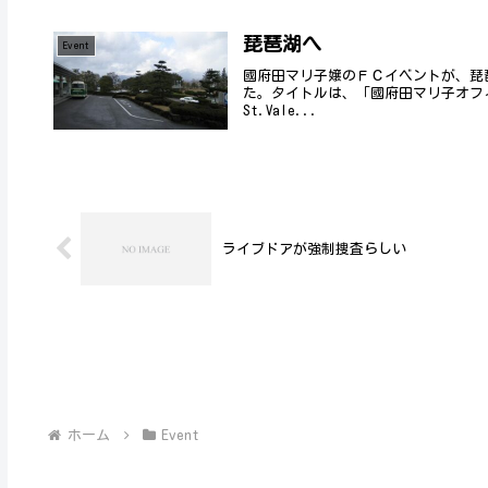
琵琶湖へ
Event
國府田マリ子嬢のＦＣイベントが、琵琶
た。タイトルは、「國府田マリ子オフィシャルフ
St.Vale...
ライブドアが強制捜査らしい
ホーム
Event