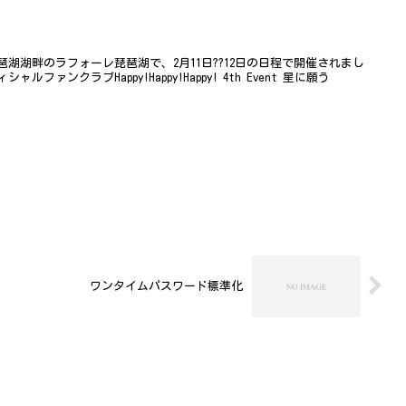
湖湖畔のラフォーレ琵琶湖で、2月11日??12日の日程で開催されまし
ァンクラブHappy!Happy!Happy! 4th Event 星に願う
ワンタイムパスワード標準化