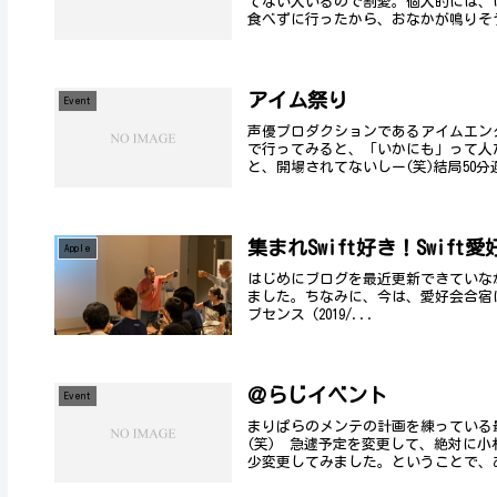
てない人いるので割愛。個人的には、け
食べずに行ったから、おなかが鳴りそう
アイム祭り
Event
声優プロダクションであるアイムエン
で行ってみると、「いかにも」って人
と、開場されてないしー(笑)結局50分遅
集まれSwift好き！Swift
Apple
はじめにブログを最近更新できていな
ました。ちなみに、今は、愛好会合宿に参加し
ブセンス (2019/...
＠らじイベント
Event
まりぱらのメンテの計画を練っている
(笑) 急遽予定を変更して、絶対に小
少変更してみました。ということで、あ