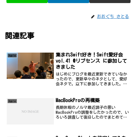
おおぐち さとる
関連記事
集まれSwift好き！Swift愛好会
Apple
vol.41 @リブセンス に参加して
きました
はじめにブログを最近更新できていなか
ったので、更新早々のネタとして、愛好
会ネタで。以下に参加してきました。ち
なみに、今は、愛好会合宿に参加してお
ります。(後述)集まれSwift好き！Swift
愛好会 vol.41 @リブセンス (2019/...
MacBookProの再構築
Apple
長期休暇のノルマ最近調子の悪い
MacBookProの調整をしたかったので、い
ろいろ調査して復旧したのでまとめてお
く。OSのアップグレードXcodeの最新版
で、Sierraにすることが必須になったの
であきらめてOSのアップグレードをする
ことに...