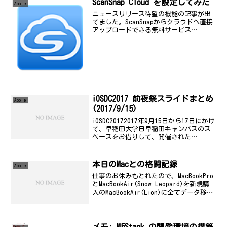
ScanSnap Cloud を設定してみた
Apple
ニュースリリース待望の機能の記事が出
てました。ScanSnapからクラウドへ直接
アップロードできる無料サービス
「ScanSnap Cloud」 ドキュメントの種
類を判別、11のクラウドサービスへ自動
振り分けINTERNET Watchリンク...
iOSDC2017 前夜祭スライドまとめ
Apple
(2017/9/15)
iOSDC20172017年9月15日から17日にかけ
て、早稲田大学日早稲田キャンパスのス
ペースをお借りして、開催された
iOSDC2017に参加しています。私が見た
発表を中心にスライドをまとめていきま
す。SiriKit and MeTach...
本日のMacとの格闘記録
Apple
仕事のお休みもとれたので、MacBookPro
とMacBookAir(Snow Leopard)を新規購
入のMacBookAir(Lion)に全てデータ移行
を計画。データそのものは、AppleStore
に頼んで全て移行完了。13インチMac...
メモ: M5Stack の開発環境の構築