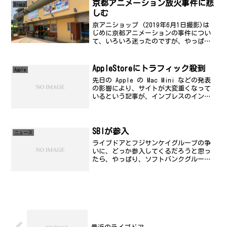
う。「サービ...
京都アニメーション放火事件に悲
Diary
しむ
京アニショップ (2019年6月1日撮影)は
じめに京都アニメーションの事件につい
て、いろいろ迷ったのですが、やっぱり
自分なりに整理してきちんと書いて区切
りをと思ったので、記事にします。とて
も長くなると思うのでご勘弁ください。
AppleStoreにトラフィック殺到
Apple
興味がある人だけ...
先日の Apple の Mac Mini などの発表
の影響により、サイトが大変重くなって
いるという記事が、インプレスのインタ
ーネットウォッチで取り上げられてい
た。やっぱり、面白いのはこの一言だろ
う。Netcraftによると、Appleのサイ...
SBIが参入
ニュース
ライブドアとフジサンケイグループの争
いに、どっか参入してくるだろうと思っ
たら、やっぱり、ソフトバンクグループ
のソフトバンク・インベスティメントが
参入してきた。イー・トレード証券の親
会社と言えばわかりやすい？まー、いわ
ゆる六本木軍団の手中に結...