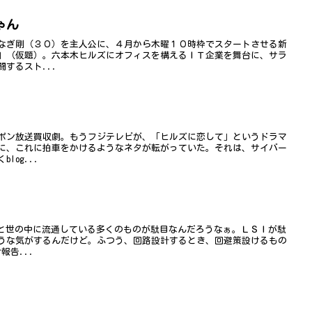
ゃん
なぎ剛（３０）を主人公に、４月から木曜１０時枠でスタートさせる新
」（仮題）。六本木ヒルズにオフィスを構えるＩＴ企業を舞台に、サラ
するスト...
ポン放送買収劇。もうフジテレビが、「ヒルズに恋して」というドラマ
に、これに拍車をかけるようなネタが転がっていた。それは、サイバー
og...
っと世の中に流通している多くのものが駄目なんだろうなぁ。ＬＳＩが駄
うな気がするんだけど。ふつう、回路設計するとき、回避策設けるもの
報告...