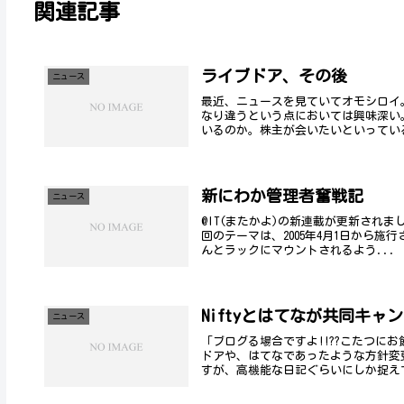
関連記事
ライブドア、その後
ニュース
最近、ニュースを見ていてオモシロイ
なり違うという点においては興味深い
いるのか。株主が会いたいといっている
新にわか管理者奮戦記
ニュース
@IT(またかよ)の新連載が更新され
回のテーマは、2005年4月1日から
んとラックにマウントされるよう...
Niftyとはてなが共同キャ
ニュース
「ブログる場合ですよ!!??こたつに
ドアや、はてなであったような方針変
すが、高機能な日記ぐらいにしか捉えて