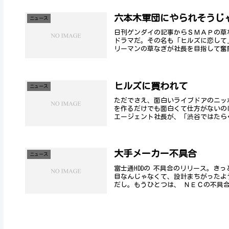
六本木軍団にやられそうじ
ニュース
日刊ゲンダイの記事からＳＭＡＰの草
ドラマだ。その名も「ヒルズに恋して
リーマンの草なぎが社長を目指して奮闘
ヒルズに買われて
ニュース
ただでさえ、面白いライブドアのニッ
を作るだけでも面白くて仕方がないの
エージェント社長が、「渋谷ではたらくbl
大手メーカー不具合
ニュース
富士通HDDの 不具合のリリース。き
目なんじゃなくて、設計まちがったよ
だし。もうひとつは、 ＮＥＣの不具合