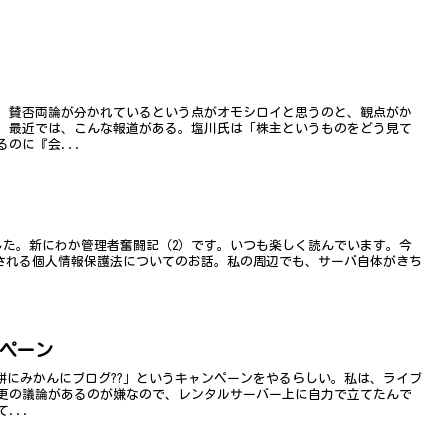
。賛否両論が分かれているという点がオモシロイと思うのと、観点がか
。最近では、こんな報道がある。塩川氏は「株主というものをどう見て
のに『会...
ました。新にわか管理者奮闘記（2）です。いつも楽しく読んでいます。今
施行される個人情報保護法についてのお話。私の周辺でも、サーバ自体がきち
ンペーン
お餅にみかんにブログ??」というキャンペーンをやるらしい。私は、ライブ
更の議論があるのが嫌なので、レンタルサーバー上に自力で立てたんで
...