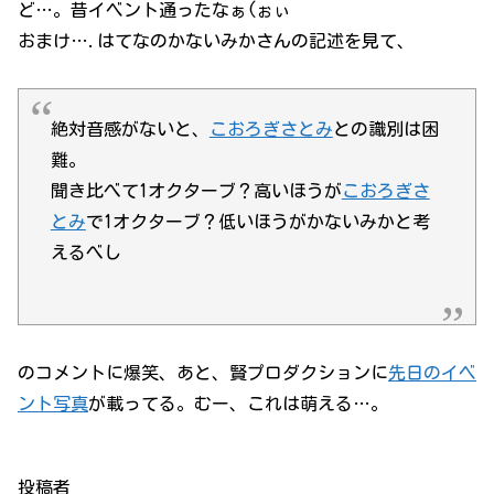
ど…。昔イベント通ったなぁ(ぉぃ
おまけ….はてなのかないみかさんの記述を見て、
絶対音感がないと、
こおろぎさとみ
との識別は困
難。
聞き比べて1オクターブ？高いほうが
こおろぎさ
とみ
で1オクターブ？低いほうがかないみかと考
えるべし
のコメントに爆笑、あと、賢プロダクションに
先日のイベ
ント写真
が載ってる。むー、これは萌える…。
投稿者