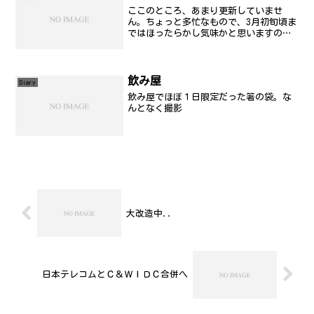
ここのところ、あまり更新していませ
ん。ちょっと多忙なもので、3月初旬頃ま
ではほったらかし気味かと思いますの
で、あまり期待しないでください。でま
ぁ、その多忙の原因の一つ。新居の契
約。本日、業者さんと新居の契約につい
て完了しました。けっこうな金...
飲み屋
Diary
飲み屋でほぼ１日限定だった箸の袋。な
んとなく撮影
大改造中..
日本テレコムとＣ＆ＷＩＤＣ合併へ