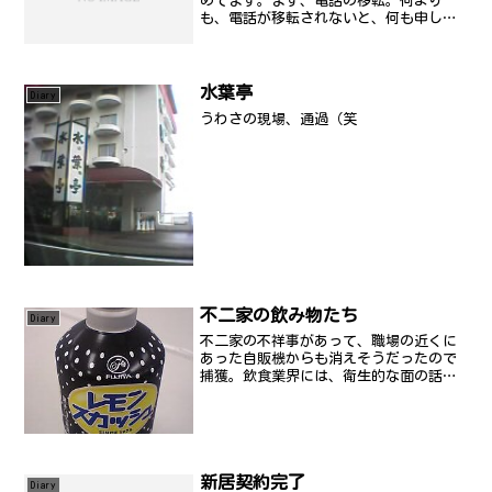
めてます。まず、電話の移転。何より
も、電話が移転されないと、何も申し込
むことが出来なかったんだけど、ようや
く移転手続き完了。実は、1週間以上前に
申し込んでいたんだけど、移転できなか
ったんですが、電話移転手...
水葉亭
Diary
うわさの現場、通過（笑
不二家の飲み物たち
Diary
不二家の不祥事があって、職場の近くに
あった自販機からも消えそうだったので
捕獲。飲食業界には、衛生的な面の話は
よくあることで、あたしは派閥抗争とか
陰謀か策略があったんじゃないかなとも
思ってる。まぁ、どちらにしても親しま
れたブランドがなくなるの...
新居契約完了
Diary