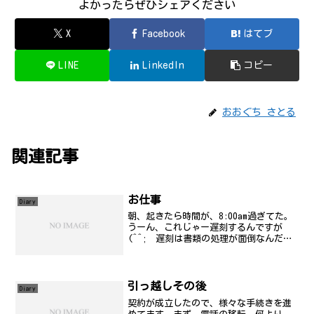
よかったらぜひシェアください
X
Facebook
はてブ
LINE
LinkedIn
コピー
おおぐち さとる
関連記事
お仕事
Diary
朝、起きたら時間が、8:00am過ぎてた。
うーん、これじゃー遅刻するんですが
(^^; 遅刻は書類の処理が面倒なんだよ
なぁ。月次報告書作成中..。もう少しか
な。計算中。なんか、計算するたびにあ
いません..(泣
引っ越しその後
Diary
契約が成立したので、様々な手続きを進