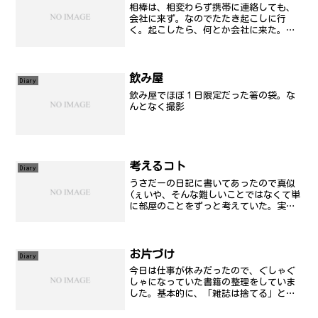
相棒は、相変わらず携帯に連絡しても、
会社に来ず。なのでたたき起こしに行
く。起こしたら、何とか会社に来た。た
ぶん、打ち合わせでいろいろ言われてい
たから、明日はたぶん、ヘコんで会社に
来ないだろうなぁ。ストレスが多かった
ので、仕事切り上げて飲みに...
飲み屋
Diary
飲み屋でほぼ１日限定だった箸の袋。な
んとなく撮影
考えるコト
Diary
うさだーの日記に書いてあったので真似
(ぇいや、そんな難しいことではなくて単
に部屋のことをずっと考えていた。実は
今日はゴミ回収の日だったんだけど、雑
誌とかはあえて今回は出さなかった。ま
だ整理ついてないし。整理したところま
で出せばいんだけど、量...
お片づけ
Diary
今日は仕事が休みだったので、ぐしゃぐ
しゃになっていた書籍の整理をしていま
した。基本的に、「雑誌は捨てる」とい
う方針の下、整理しだしたんですが、と
にかく多い。かなりひもで縛ったんです