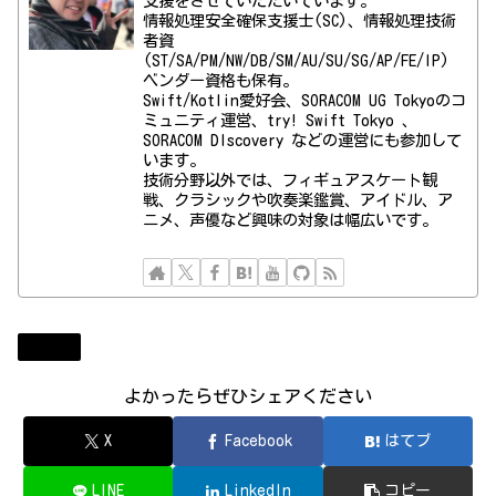
支援をさせていただいています。
情報処理安全確保支援士(SC)、情報処理技術
者資
(ST/SA/PM/NW/DB/SM/AU/SU/SG/AP/FE/IP)
ベンダー資格も保有。
Swift/Kotlin愛好会、SORACOM UG Tokyoのコ
ミュニティ運営、try! Swift Tokyo 、
SORACOM DIscovery などの運営にも参加して
います。
技術分野以外では、フィギュアスケート観
戦、クラシックや吹奏楽鑑賞、アイドル、ア
ニメ、声優など興味の対象は幅広いです。
Diary
よかったらぜひシェアください
X
Facebook
はてブ
LINE
LinkedIn
コピー