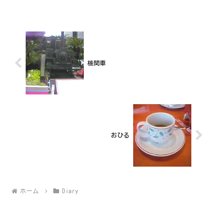
けど、まだあるんですけど...。捨てられ
ないモノがいくつかあ...
機関車
おひる
ホーム
Diary