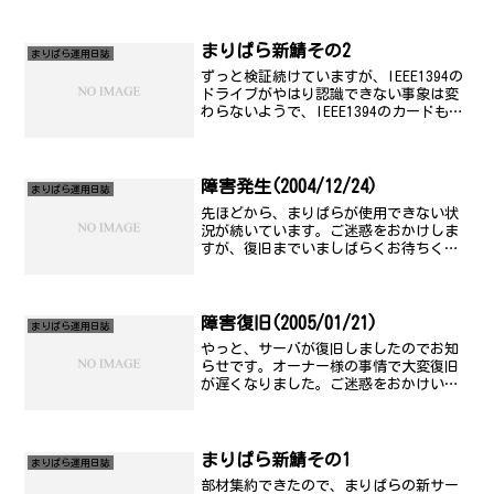
まりぱら新鯖その2
まりぱら運用日誌
ずっと検証続けていますが、IEEE1394の
ドライブがやはり認識できない事象は変
わらないようで、IEEE1394のカードも入
れ替えてみましたが、やはり駄目そうで
す。ということで、断念。
障害発生(2004/12/24)
まりぱら運用日誌
先ほどから、まりぱらが使用できない状
況が続いています。ご迷惑をおかけしま
すが、復旧までいましばらくお待ちくだ
さい。記 発生時刻： 2004年12月24日
(金) 15時00分頃 復旧予定： 未定
(23:00頃には...) 障害原因： 不明
障...
障害復旧(2005/01/21)
まりぱら運用日誌
やっと、サーバが復旧しましたのでお知
らせです。オーナー様の事情で大変復旧
が遅くなりました。ご迷惑をおかけいた
しました。また落ちたらごめんなさい。
とりあえず、対策練ります..。記 発生
時刻： 2005年1月18日(火) 4時00分
頃 復旧予定...
まりぱら新鯖その1
まりぱら運用日誌
部材集約できたので、まりぱらの新サー