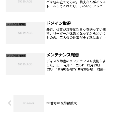
バを組み立ててみた。萌夫さんがインス
トールしてくれたり、いろいろアドバイ
ス頂いて、なんとか稼働中。まだテスト
なので、自宅内ネットワークに接続して
いじっています。IEEE1394に関しては、
ちょっと動作が怪...
ドメイン取得
まりぱら運用日誌
最近、仕事が超多忙な日々を送っていま
す。リーダーが休職となってからという
ものの、二人分の仕事が全て私に来てし
まうという中で、様々な業務の処理の方
向性決めや、引継等々、やっておりま
す。なのでご無沙汰になってごめんね。
某嬢のファンサイトを立ち上...
メンテナンス報告
まりぱら運用日誌
ディスク障害のメンテナンスを実施しま
した。記 時刻： 2004年12月23日
(木) 18時00分頃??18時30分頃 対策内
容： ディスク交換(ad6) 対象範囲：
全サービス以上
050番号の取得数拡大