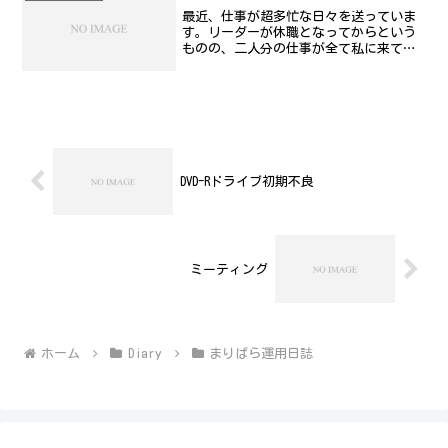
最近、仕事が超多忙な日々を送っていま
す。リーダーが休職となってからという
ものの、二人分の仕事が全て私に来てし
まうという中で、様々な業務の処理の方
向性決めや、引継等々、やっておりま
す。なのでご無沙汰になってごめんね。
某嬢のファンサイトを立ち上...
DVD-Rドライブ初期不良
ミーティング
ホーム
Diary
まりぱら運用日誌