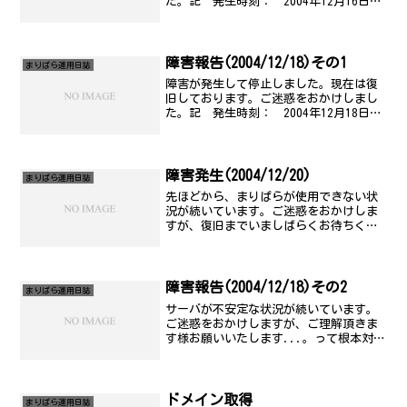
た。記 発生時刻： 2004年12月16日
(木) 13時30分頃 復旧時刻： 2004年
12月16日(木) 23時30分頃 障害原
因： 不明 障害範囲： 全サービス以
上
障害報告(2004/12/18)その1
まりぱら運用日誌
障害が発生して停止しました。現在は復
旧しております。ご迷惑をおかけしまし
た。記 発生時刻： 2004年12月18日
(土) 13時20分頃 復旧時刻： 2004年
12月18日(土) 13時35分頃 障害原
因： ディスクエラー(ad6) 障害範...
障害発生(2004/12/20)
まりぱら運用日誌
先ほどから、まりぱらが使用できない状
況が続いています。ご迷惑をおかけしま
すが、復旧までいましばらくお待ちくだ
さい。記 発生時刻： 2004年12月20日
(月) 13時00分頃 復旧予定： 未定
(23:00頃には...) 障害原因： 不明
障...
障害報告(2004/12/18)その2
まりぱら運用日誌
サーバが不安定な状況が続いています。
ご迷惑をおかけしますが、ご理解頂きま
す様お願いいたします...。って根本対策
考えないと駄目ですね..。記 発生時
刻： 2004年12月18日(土) 13時20分頃
から 復旧予定： 未定 障害原因：
ディス...
ドメイン取得
まりぱら運用日誌