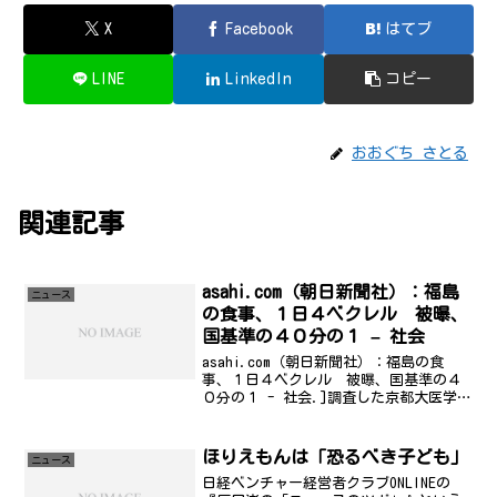
X
Facebook
はてブ
LINE
LinkedIn
コピー
おおぐち さとる
関連記事
asahi.com（朝日新聞社）：福島
ニュース
の食事、１日４ベクレル 被曝、
国基準の４０分の１ – 社会
asahi.com（朝日新聞社）：福島の食
事、１日４ベクレル 被曝、国基準の４
０分の１ - 社会.]調査した京都大医学研
究科の小泉昭夫教授は「福島のセシウム
量でも十分低く、健康影響を心配するほ
どのレベルではなかった」と話してい
ほりえもんは「恐るべき子ども」
ニュース
る。ホントかな...
日経ベンチャー経営者クラブONLINEの