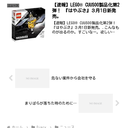
しようとしています。そこで、...
【速報】LEGO® CUUSOO製品化第2
ニュース
弾！ 『はやぶさ』３月1日新発
売。
【速報】LEGO® CUUSOO製品化第2弾！
『はやぶさ』３月1日新発売。.こんなも
のが出るのか。すごいなー。欲しい
(笑) レゴブロックって未だに、いろん
なものが出るたびに欲しくなってしまう
よ。
危ない案件から会社を守る
まりばらが落ちた時のために…
ホーム
Diary
ニュース