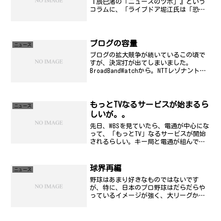
『辰巳渚の「ニュースのツボ」』という
コラムに、「ライブドア堀江氏は「恐る
べき子ども」と形容するのがふさわし
い」という記事が書かれていた。▼日記
型の簡易ホームページ「ブログ」などで
人気が高いサイトを書籍...
ブログの容量
ニュース
ブログの拡大競争が続いているこの頃で
すが、決定打が出てしまいました。
BroadBandWatchから。NTTレゾナントが
運営するgooは、ブログサービス「gooブ
ログ」のディスク容量拡張を2月16日に実
施する。無料版は最大3GB、有料版の
「...
もっとTVなるサービスが始まるら
ニュース
しいが。。
先日、WBSを見ていたら、電通が中心にな
って、「もっとTV」なるサービスが開始
されるらしい。キー局と電通が組んで、
そこに家電メーカーも乗るという形。ど
うにも、嫌悪感があるのは僕だけなんだ
ろうか。iTunesでも、テレビという枠が
球界再編
ニュース
あって、国に...
野球はあまり好きなものではないです
が、特に、日本のプロ野球はだらだらや
っているイメージが強く、大リーグから
見ると全然面白くない。と思いながら
も、最近の球界の状況を見ていると面白
い。ライブドアと楽天が手をあげて参入