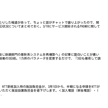
したりした報道があって、ちょっと話がチャットで盛り上がったので、関
況についてまとめておく。3/18にサービス開始されるPASMOに関して
円強を投じ鉄鋼部門の基幹系システムを再構築へ」の記事に面白いことが書い
稼働の3日前。1カ所のパラメータを変更するだけで、「3日も徹夜して調
.
NTT新規加入時の施設負担金が、3月1日から、半額になる申請をNTTが
いただく施設設置負担金を値下げします。＜加入電話（単独電話）・Ｉ
.