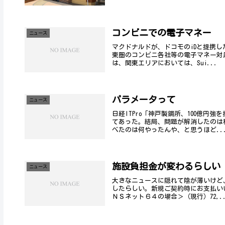
コンビニでの電子マネー
ニュース
マクドナルドが、ドコモのiDと提携
東圏のコンビニ各社等の電子マネー対応状
は、関東エリアにおいては、Sui...
パラメータって
ニュース
日経ITPro「神戸製鋼所、100億
てあった。結局、問題が解消したのは
べたのは何やったんや、と思うほど..
施設負担金が変わるらしい
ニュース
大きなニュースに隠れて陰が薄いけど、
したらしい。新規ご契約時にお支払い
ＮＳネット６４の場合＞（現行）72,..