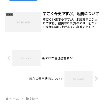
すごく今更ですが、地震について
Diary
すごくいまさらですが、地震凄まじかっ
たですね。被災された方々には、心から
お見舞い申し上げます。身近にたくさん
いますよね。僕は、発生時、客先作業を
終えて、外に出て地下鉄駅に向かっても
うすぐ着くところでした。途中に工事し
ているビルがあるせいか、...
新にわか管理者奮戦記
現在の運用状況について
ホーム
Diary