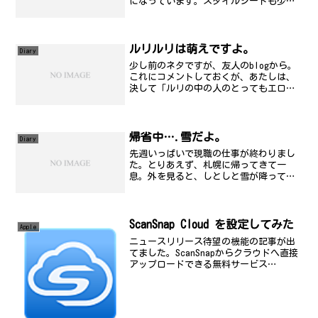
になっています。スタイルシートも少し
直さないとね。 昨日は夜勤だったため、
MUSIX!を録画
ルリルリは萌えですよ。
Diary
少し前のネタですが、友人のblogから。
これにコメントしておくが、あたしは、
決して「ルリの中の人のとってもエロい
人」とかぢゃないし...。それから、渋ち
ゅの話はやめようね。怖いから。
帰省中….雪だよ。
Diary
先週いっぱいで現職の仕事が終わりまし
た。とりあえず、札幌に帰ってきて一
息。外を見ると、しとしと雪が降ってい
ます。このまま雪がいっぱい積もるか
な？
ScanSnap Cloud を設定してみた
Apple
ニュースリリース待望の機能の記事が出
てました。ScanSnapからクラウドへ直接
アップロードできる無料サービス
「ScanSnap Cloud」 ドキュメントの種
類を判別、11のクラウドサービスへ自動
振り分けINTERNET Watchリンク...