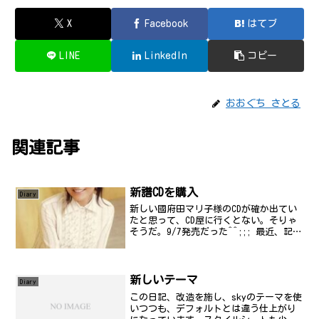
X
Facebook
はてブ
LINE
LinkedIn
コピー
おおぐち さとる
関連記事
新譜CDを購入
Diary
新しい國府田マリ子様のCDが確か出てい
たと思って、CD屋に行くとない。そりゃ
そうだ。9/7発売だった^^;;; 最近、記憶
力なくてダメダメなようだ。ということ
で、amazonでさくっと予約。でも、11日
に東京国際フォーラムにライブを見に行
く...
新しいテーマ
Diary
この日記、改造を施し、skyのテーマを使
いつつも、デフォルトとは違う仕上がり