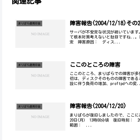
関連記事
障害報告(2004/12/18)その
まりぱら運用日誌
サーバが不安定な状況が続いています
て根本対策考えないと駄目ですね..。記 
定 障害原因： ディス...
ここのところの障害
まりぱら運用日誌
ここのところ、まりぱらでの障害が多
初は、ディスクそのものの障害である
設に伴う負荷の増加、proftpdへの変.
障害報告(2004/12/20)
まりぱら運用日誌
まりぱらが復旧しましたので、ここにお
20日(月) 13時00分頃 復旧時刻： 
範囲： ...