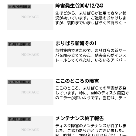
障害発生(2004/12/24)
まりぱら運用日誌
先ほどから、まりぱらが使用できない状
況が続いています。ご迷惑をおかけしま
すが、復旧までいましばらくお待ちくだ
さい。記 発生時刻： 2004年12月24日
(金) 15時00分頃 復旧予定： 未定
(23:00頃には...) 障害原因： 不明
障...
まりぱら新鯖その1
まりぱら運用日誌
部材集約できたので、まりぱらの新サー
バを組み立ててみた。萌夫さんがインス
トールしてくれたり、いろいろアドバイ
ス頂いて、なんとか稼働中。まだテスト
なので、自宅内ネットワークに接続して
いじっています。IEEE1394に関しては、
ちょっと動作が怪...
ここのところの障害
まりぱら運用日誌
ここのところ、まりぱらでの障害が多発
しています。特に、ad6のディスク周辺で
のエラーが多いようです。当初は、ディ
スクそのものの障害であると推測してし
いましたが、どうも原因はそれだけでは
なく、ディスク増設に伴う負荷の増加、
proftpdへの変...
メンテナンス終了報告
まりぱら運用日誌
ディスク障害のメンテナンスが終了しま
した。ご協力ありがとうございました。
記 時刻： 2004年12月31日(金) 15時