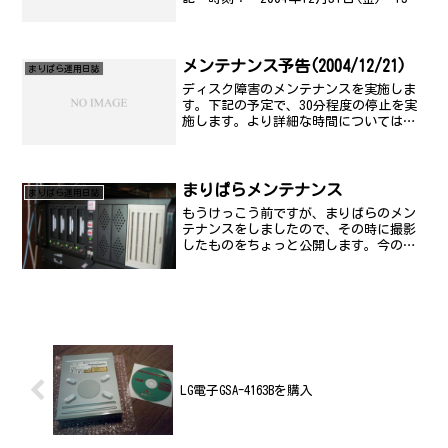
40分頃??19時00分頃 対策内容： ディ
スク周辺のメンテナンス(設定変更) 対
象範囲： 全サービス以上
メンテナンス予告(2004/12/21)
まりぱら運用日誌
ディスク障害のメンテナンスを実施しま
す。下記の予定で、30分程度の停止を実
施します。より詳細な時間については、
追って告知します。記 時刻： 2004年
12月23日(木) 12時00分頃??20時00分
頃 上記時間帯に30分程度
対...
まりぱらメンテナンス
まりぱら運用日誌
もうけっこう前ですが、まりばらのメン
テナンスをしましたので、その時に撮影
したものをちょっと公開します。今のま
りぱらは、こんな感じのもので動いてい
ます。
LG電子GSA-4163Bを購入