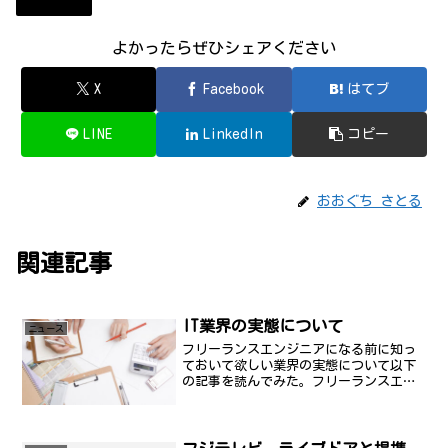
ニュース
よかったらぜひシェアください
X
Facebook
はてブ
LINE
LinkedIn
コピー
おおぐち さとる
関連記事
IT業界の実態について
ニュース
フリーランスエンジニアになる前に知っ
ておいて欲しい業界の実態について以下
の記事を読んでみた。フリーランスエン
ジニアの実態を全て暴露します【5年間独
立を経験した僕が解説】 | やまもとりゅ
うけん公式ブログフリーランスエンジニ
アって楽しいの？実...