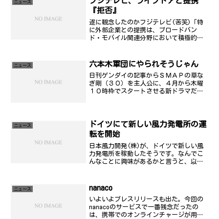
フジテレビ、ライブドアと提携
ニュース
『拒否』
遂に観念したのかフジテレビ(苦笑)「特
に外部企業との提携は、ブロードバン
ド・モバイル関連分野において積極的に
推進する」とし、「提携候補先の有する
事業ノウハウ、技術開発力などに加え、
同グループとの親和性や相乗効果を総合
六本木軍団にやられそうじゃん
ニュース
的に勘案して主体的に決定していく」と
日刊ゲンダイの記事からＳＭＡＰの草な
続けている。
ぎ剛（３０）を主人公に、４月から木曜
１０時枠でスタートさせる新ドラマだ。
その名も「ヒルズに恋して」（仮題）。
六本木ヒルズにオフィスを構えるＩＴ企
業を舞台に、サラリーマンの草なぎが社
長を目指して奮闘するスト...
ドイツにて新しい風力発電所の運
ニュース
転を開始
日本風力開発(株)が、ドイツで新しい風
力発電所を稼動したそうです。なんでこ
んなことに興味があるかと言うと、以
前、仕事でちょっだけ関わったことがあ
るからなんですが。風力発電というの
は、ソーラーパネルと比べると効率が良
nanaco
ニュース
いとされています。ソーラー...
いよいよプレスリリースも出た。今回の
nanacoのサービスで一番残念だったの
は、携帯でのオンラインチャージが用意