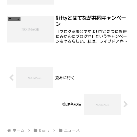
されなかったこと。ポイント還元率の点
では、1%ということを考えれば、なかな
か有利ではあるんだけど、あくまでも現
金..つまり、カー...
Niftyとはてなが共同キャンペー
ニュース
ン
「ブログる場合ですよ!!??こたつにお餅
にみかんにブログ??」というキャンペー
ンをやるらしい。私は、ライブドアや、
はてなであったような方針変更の議論が
あるのが嫌なので、レンタルサーバー上
に自力で立てたんですが、高機能な日記
ぐらいにしか捉えて...
飲みに行く
管理者の日
ホーム
Diary
ニュース